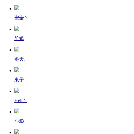
安全丶
航姆
冬天、
東子
Hell丶
小影