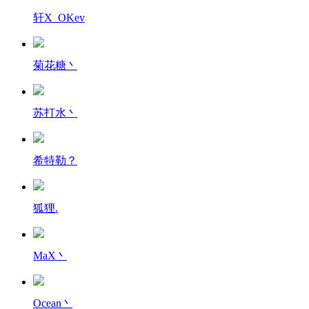
轩X_OKev
菊花糖丶
苏打水丶
希特勒？
狐狸.
MaX丶
Ocean丶