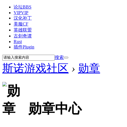
论坛
BBS
VIP
VIP
汉化补丁
美服CF
英雄联盟
古剑奇谭
Rust
插件
Plugin
搜索
斯诺游戏社区
›
勋章
勋章中心