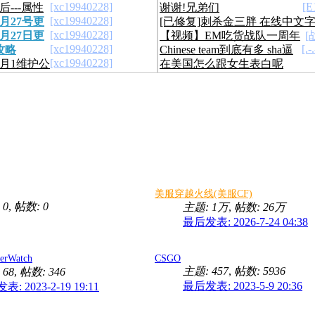
[xc19940228]
[E
后---属性
谢谢!兄弟们
新生化模式等
[xc19940228]
月27号更
[已修复]刺杀金三胖 在线中文
[xc19940228]
月27日更
【视频】EM吃货战队一周年
[
幕观看
[xc19940228]
[.-
攻略
Chinese team到底有多 sha逼
队庆宣传视频出炉
[xc19940228]
6月1维护公
在美国怎么跟女生表白呢
美服穿越火线(美服CF)
 0
,
帖数: 0
主题:
1万
,
帖数:
26万
最后发表: 2026-7-24 04:38
rWatch
CSGO
主题: 457
,
帖数: 5936
 68
,
帖数: 346
最后发表: 2023-5-9 20:36
: 2023-2-19 19:11