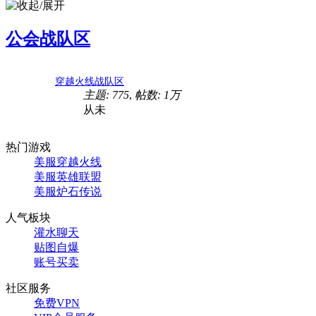
公会战队区
穿越火线战队区
主题: 775
,
帖数:
1万
从未
热门游戏
美服穿越火线
美服英雄联盟
美服炉石传说
人气板块
灌水聊天
贴图自爆
账号买卖
社区服务
免费VPN