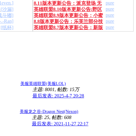
1even.]
pure
8.11版本更新公告：派克登场 无
制胜皮肤上线
pure
字
[沙漏]
英雄联盟8.10版本更新公告:野区
尽之刃改版
pure
战斗嘟]
英雄联盟8.9版本更新公告：小蜜
改动 未来战士上线
.-.-Ran]
pure
8.8版本更新公告：乐芙兰部分技
蜂提莫来袭 法系大改动
pure
[纸杯]
英雄联盟8.7版本更新公告：新版
能回调
刀妹重做归来！
美服英雄联盟(美服LOL)
主题: 8001
,
帖数:
15万
最后发表: 2025-4-7 20:28
美服龙之谷-Dragon Nest(Nexon)
主题: 25
,
帖数: 608
最后发表: 2021-11-27 22:17