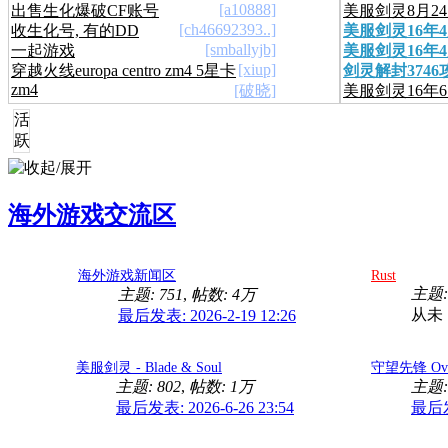
[a10888]
出售生化爆破CF账号
美服剑灵8月24
[ch46692393..]
收生化号, 有的DD
美服剑灵16年4
首饰
[smballyjb]
一起游戏
美服剑灵16年4
新信息
[xiup]
穿越火线europa centro zm4 5星卡
剑灵解封3746
新2.0
zm4
[破晓]
美服剑灵16年
告
活
跃
海外游戏交流区
海外游戏新闻区
Rust
主题:
主题: 751
,
帖数:
4万
从未
最后发表: 2026-2-19 12:26
美服剑灵 - Blade & Soul
守望先锋 Ove
主题: 802
,
帖数:
1万
主题:
最后发表: 2026-6-26 23:54
最后发表