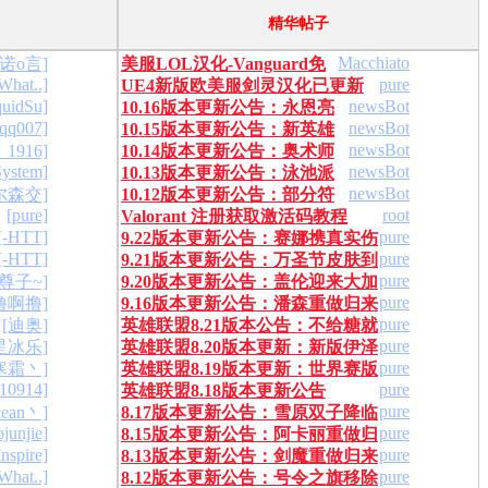
精华帖子
Macchiato
oy诺o言]
美服LOL汉化-Vanguard免
What..]
pure
UE4新版欧美服剑灵汉化已更新
疫 2024/5/25
quidSu]
newsBot
10.16版本更新公告：永恩亮
完毕!
nqq007]
newsBot
10.15版本更新公告：新英雄
剑召唤师峡谷
newsBot
1916]
10.14版本更新公告：奥术师
莉莉娅梦幻登场
System]
newsBot
10.13版本更新公告：泳池派
奖励)
地狱火皮肤来临
newsBot
尔森交]
10.12版本更新公告：部分符
对皮肤清凉一夏
[pure]
root
Valorant 注册获取激活码教程
文更新 西部天使皮肤降临峡谷
[-HTT]
pure
9.22版本更新公告：赛娜携真实伤
[-HTT]
pure
9.21版本更新公告：万圣节皮肤到
害皮肤降临峡谷
pure
尊子~]
9.20版本更新公告：盖伦迎来大加
来
pure
撸啊撸]
9.16版本更新公告：潘森重做归来
强
pure
[迪奥]
英雄联盟8.21版本公告：不给糖就
海克斯新皮肤来袭！
pure
星冰乐]
英雄联盟8.20版本更新：新版伊泽
捣蛋！K/DA皮肤来袭
pure
寒霜丶]
英雄联盟8.19版本更新：世界赛版
瑞尔登场 驯龙新皮肤上线
910914]
pure
英雄联盟8.18版本更新公告
本正式来袭
pure
cean丶]
8.17版本更新公告：雪原双子降临
ojunjie]
pure
8.15版本更新公告：阿卡丽重做归
玉剑传说上线
Inspire]
pure
8.13版本更新公告：剑魔重做归来
来 泳池派对皮肤上线
What..]
pure
8.12版本更新公告：号令之旗移除
神王皮肤上线