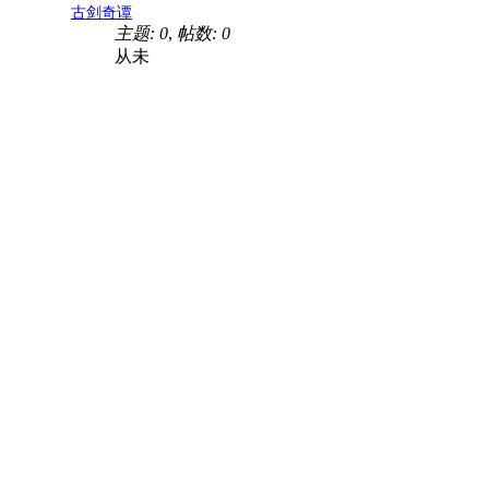
古剑奇谭
主题: 0
,
帖数: 0
从未