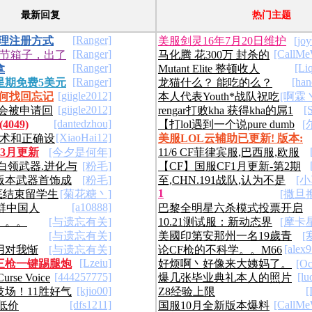
最新回复
热门主题
[Ranger]
代理注册方式
美服剑灵16年7月20日维护
[j
[Ranger]
[CallMe
圣节箱子，出了
马化腾 花300万 封杀的
创】【申精】
与更新公告
[Ranger]
[Li
拿
Mutant Elite 整顿收人
视频
[Ranger]
[ha
星期免费5美元
龙猫什么？ 能吃的么？
/Amazon点卡
[giigle2012]
如何找回忘记
本人代表Youth*战队祝吃
[啊霖丶
[giigle2012]
[
不会被申请回
rengar打败kha 获得kha的屌1
货全体队员建队半周年快乐!(TB
[dantedzhou]
4049)
【打lol遇到一个说pure dumb
[
）
枚
[XiaoHai12]
技术和正确设
美服LOL云辅助已更新! 版本:
的人】 没jb我说个图啊
年3月更新
[今夕是何年]
12
11/6 CF菲律宾服,巴西服,欧服
白领武器.进化与
[粉毛]
【CF】国服CF1月更新-第2期
更新
版本武器首饰成
[粉毛]
至,CHN.191战队,认为不是
[小
1
 彻底结束留学生
[菊花糖丶]
[撒旦
透视
[a10888]
群中国人
巴黎全明星六杀模式投票开启
。。。
[与遗忘有关]
10.21测试服：新动态界
[摩卡
[与遗忘有关]
美國印第安那州一名19歲青
[
面 铁男W削弱
[alex
用对我惭
[与遗忘有关]
论CF枪的不科学。。M66
少年發明死光
[Lzeiu]
三枪一键踢腿炮
好烦啊丶好像来大姨妈了。
[O
喜欢被你浪费.
篇
[444257775]
[lu
se Voice
爆几张毕业典礼本人的照片
（有TB哟）
[kjio00]
[
场！11胜好气
Z8经验上限
[dfs1211]
[CallMe
低价
国服10月全新版本爆料