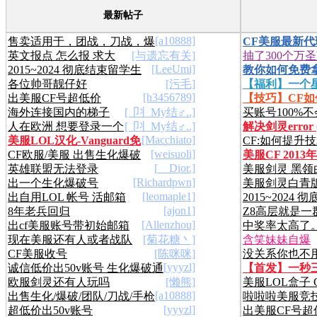
最新帖子
[a10888]
售卖适用于，团战，刀战，爆
CF美服最新
英文报点 怎么报 求大
[与遗忘有关]
抽了300个万
破，幽灵，生化等模式使用。
【首发】【原
[LeeUmi]
2015~2024 彻底结束留学生
教你如何免费
佬！！
这个
各位帅哥靓仔好
[污毛]
【福利】一个
涯了
UGC/PAYPAL
[h3456789]
出美服CF号超低价
【技巧】CF
无压力
海外连接国内的梯子
[卩丬My结♂..]
买账号100%
的邮箱地址
人在欧洲 想要登录一个
[卩丬My结♂..]
解决剑灵error (
去（有副作用
[Macchiato]
美服LOL汉化-Vanguard免
CF:如何提升
在大陆的服务器软件怎么解决
（3.13.2016）
[weisuoli]
CF欧服/美服 出售生化爆破
美服CF 2013
疫 2024/5/25
置游戏设置
[__Dior.]
英雄联盟无法登录
美服剑灵 黑领
全能号
内容.
[Richardpwn]
出一个生化爆破号
美服剑灵白青
突破
[leomaple1]
出自用LOL 帐号 活邮箱
2015~2024
长树
[ajon1]
8年老兵回归
Z8高层就是一
涯了
[Allenzhou]
出cf美服账号带初始邮箱
中奖率太高了
现在美服还有人或者战队
[菊花糖丶]
含笑妹妹自爆
CF美服收号
[陈咪咪]
没关系你也不
吗
[yyyzl]
诚信低价出50v账号 生化爆破通
【首发】一秒
愧 也许我根本
欧服剑灵还有人玩吗
[懒熊]
美服LOL盒子 Cur
用
宏
[a10888]
出售生化/爆破/团队/刀战/手枪
Beta
啦啦啦美服竞技
[yyyzl]
超低价出50v账号
出美服CF号超
账号
啊！