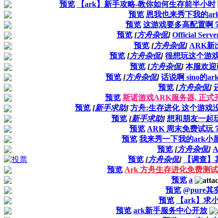
预览
【ark】新手攻略-教你如何生存前半小时
预览
恩我也来秀下我的ar
预览
这游戏要多高配置啊
预览
[
方舟杂侃
]
Official Se
预览
[
方舟杂侃
]
ARK
预览
[
方舟杂侃
]
很想玩这个游戏
预览
[
方舟杂侃
]
本服欢迎
预览
[
方舟杂侃
]
话说啊 sino的
预览
[
方舟杂侃
]
预览
斯诺游戏ARK服务器, 正式
预览
[
新手求助
]
方舟:生存进化 这个游戏
预览
[
新手求助
]
想和朋友一起
预览
ARK 周末免费试玩
预览
我来秀一下我的ark小
预览
[
方舟杂侃
]
预览
[
方舟杂侃
]
【调查】
预览
Ark 方舟生存进化免费测
预览
a
预览
@pure
预览
【ark】求
预览
ark新手服务中心开放