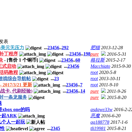
发表
5美元无压力
...
2
3
4
5
6
..
292
肥猫
2013-12-28
极补丁程序
...
2
3
4
5
6
..
198
pure
2016-5-31
决
- [售价
1
个铜币]
...
2
3
4
5
6
..
60
格拉斯
2015-2-17
正式启动
...
2
3
4
5
6
Macchiato
2015-9-30
取激活码教程
root
2020-5-8
 游戏综合导航帖
...
2
3
root
2013-10-11
17/3/21 更新
...
2
3
4
5
6
..
7
root
2011-9-10
战卡, 代刷经验)
...
2
3
4
5
6
..
14
pure
2011-9-26
封一条龙服务
pure
2015-8-20
题
xbox one的吗
asdqwe33w
2016-2-2
起ARK
恶魔
2016-6-20
几个人一起玩
qq188778
2017-1-6
要性
...
2
3
4
5
tli19981
2015-8-21