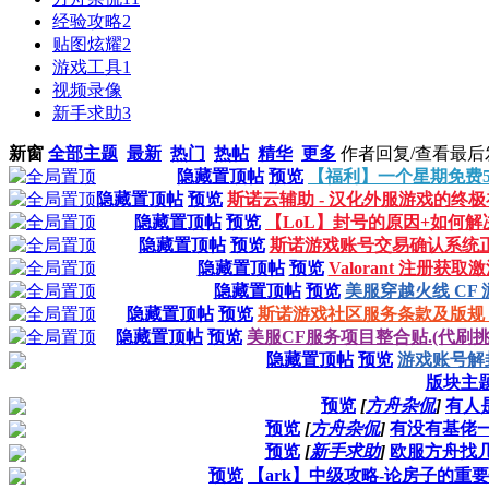
经验攻略
2
贴图炫耀
2
游戏工具
1
视频录像
新手求助
3
新窗
全部主题
最新
热门
热帖
精华
更多
作者
回复/查看
最后
隐藏置顶帖
预览
【福利】一个星期免费
隐藏置顶帖
预览
斯诺云辅助 - 汉化外服游戏的终
隐藏置顶帖
预览
【LoL】封号的原因+如何解
隐藏置顶帖
预览
斯诺游戏账号交易确认系统
隐藏置顶帖
预览
Valorant 注册获
隐藏置顶帖
预览
美服穿越火线 CF
隐藏置顶帖
预览
斯诺游戏社区服务条款及版规 - 20
隐藏置顶帖
预览
美服CF服务项目整合贴.(代刷挑
隐藏置顶帖
预览
游戏账号解
版块主
预览
[
方舟杂侃
]
有人是
预览
[
方舟杂侃
]
有没有基佬一
预览
[
新手求助
]
欧服方舟找
预览
【ark】中级攻略-论房子的重