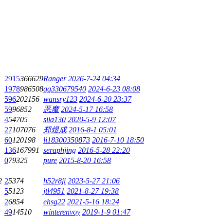
2915
366629
Ranger
2026-7-24 04:34
1978
986508
qq330679540
2024-6-23 08:08
596
202156
wansry123
2024-6-20 23:37
59
96852
恶魔
2024-5-17 16:58
4
54705
sila130
2020-5-9 12:07
27
107076
郑煜成
2016-8-1 05:01
60
120198
li18300350873
2016-7-10 18:50
136
167991
seraphjing
2016-5-28 22:20
0
79325
pure
2015-8-20 16:58
2
2
5374
h52r8ji
2023-5-27 21:06
5
5123
jtl4951
2021-8-27 19:38
2
6854
ehsg22
2021-5-16 18:24
49
14510
winterenvoy
2019-1-9 01:47