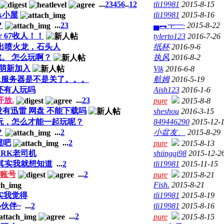
...
2
3
4
5
6
..
12
tli19981
2015-8-15
k小屋
tli19981
2015-8-16
？
...
2
3
▄︻┳一·
2015-8-22
rver 67收人！！
tylerto123
2016-7-26
新出喷火龙，石头人
纸杯
2016-9-6
。 怎么玩啊？
执风
2016-8-2
萌新加入
Vik
2016-6-8
ark服务器是不是关了。。。
航姆
2016-5-19
还有人玩吗
Aish123
2016-1-6
开放.
...
2
3
pure
2015-8-8
没有迅雷 网盘 不能下载吗
sheshou
2016-3-15
玩，怎么才能一起玩呢？
849446290
2015-12-
？
...
2
小盆友、
2015-8-29
屋吧
...
2
pure
2015-8-13
ARK老司机
shiingqi98
2015-12-2
其实我就想知道
...
2
tli19981
2015-11-15
试账号
...
2
pure
2015-8-21
Fish.
2015-8-21
其实我觉得
tli19981
2015-8-19
小伙伴~
...
2
tli19981
2015-8-16
...
2
pure
2015-8-15