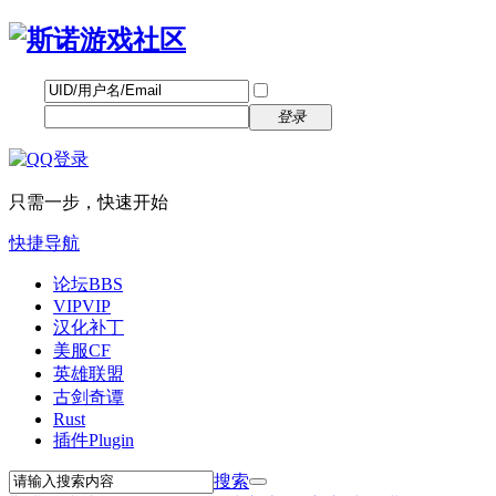
帐号
找回密码
自动登录
密码
立即注册
登录
只需一步，快速开始
快捷导航
论坛
BBS
VIP
VIP
汉化补丁
美服CF
英雄联盟
古剑奇谭
Rust
插件
Plugin
搜索