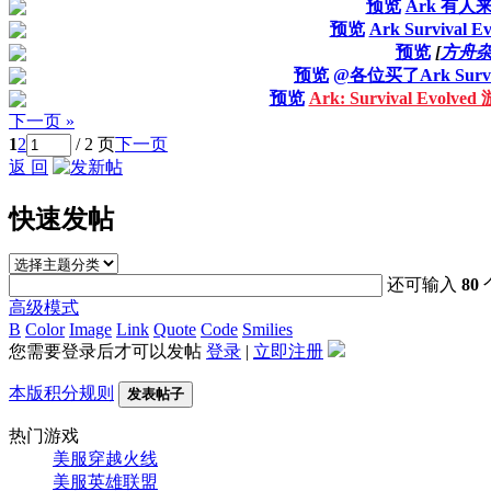
预览
Ark 有人
预览
Ark Survival Ev
预览
[
方舟
预览
@各位买了Ark Surviv
预览
Ark: Survival Evolv
下一页 »
1
2
/ 2 页
下一页
返 回
快速发帖
还可输入
80
高级模式
B
Color
Image
Link
Quote
Code
Smilies
您需要登录后才可以发帖
登录
|
立即注册
本版积分规则
发表帖子
热门游戏
美服穿越火线
美服英雄联盟