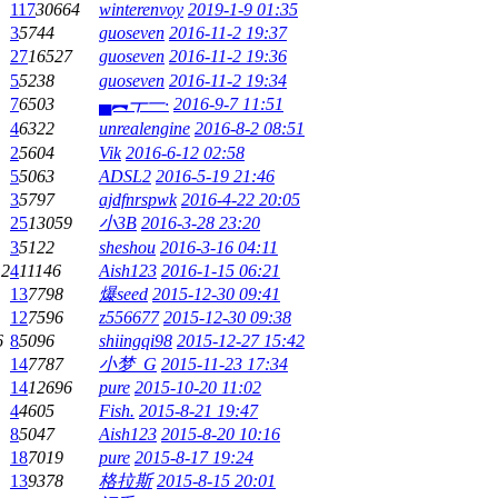
117
30664
winterenvoy
2019-1-9 01:35
3
5744
guoseven
2016-11-2 19:37
27
16527
guoseven
2016-11-2 19:36
5
5238
guoseven
2016-11-2 19:34
7
6503
▄︻┳一·
2016-9-7 11:51
4
6322
unrealengine
2016-8-2 08:51
2
5604
Vik
2016-6-12 02:58
5
5063
ADSL2
2016-5-19 21:46
3
5797
ajdfnrspwk
2016-4-22 20:05
25
13059
小3B
2016-3-28 23:20
3
5122
sheshou
2016-3-16 04:11
12
4
11146
Aish123
2016-1-15 06:21
13
7798
爆seed
2015-12-30 09:41
12
7596
z556677
2015-12-30 09:38
6
8
5096
shiingqi98
2015-12-27 15:42
14
7787
小梦_G
2015-11-23 17:34
14
12696
pure
2015-10-20 11:02
4
4605
Fish.
2015-8-21 19:47
8
5047
Aish123
2015-8-20 10:16
18
7019
pure
2015-8-17 19:24
13
9378
格拉斯
2015-8-15 20:01