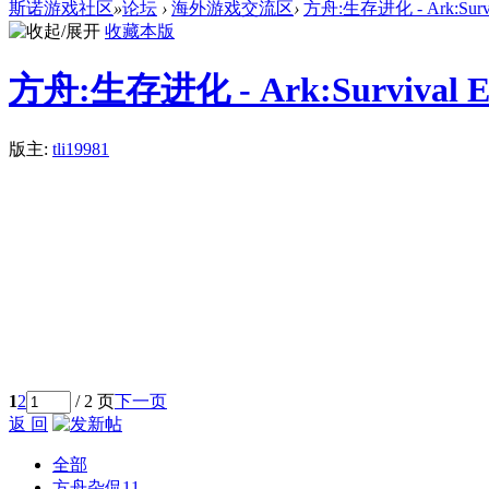
斯诺游戏社区
»
论坛
›
海外游戏交流区
›
方舟:生存进化 - Ark:Surviv
收藏本版
方舟:生存进化 - Ark:Survival E
版主:
tli19981
1
2
/ 2 页
下一页
返 回
全部
方舟杂侃
11