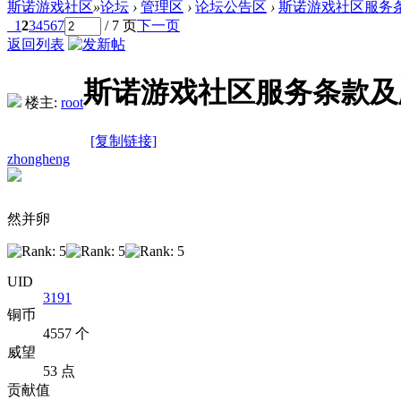
斯诺游戏社区
»
论坛
›
管理区
›
论坛公告区
›
斯诺游戏社区服务条款及
1
2
3
4
5
6
7
/ 7 页
下一页
返回列表
斯诺游戏社区服务条款及版规 -
楼主:
root
[复制链接]
zhongheng
然并卵
UID
3191
铜币
4557 个
威望
53 点
贡献值