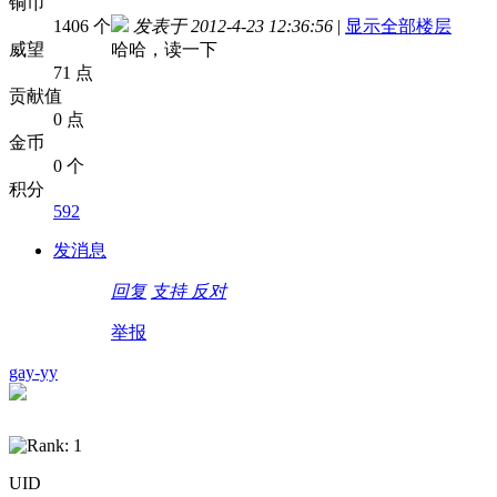
铜币
1406 个
发表于 2012-4-23 12:36:56
|
显示全部楼层
威望
哈哈，读一下
71 点
贡献值
0 点
金币
0 个
积分
592
发消息
回复
支持
反对
举报
gay-yy
UID