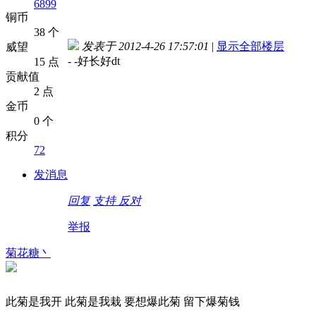
6899
铜币
38 个
发表于 2012-4-26 17:57:01
|
显示全部楼层
威望
- -好长好dt
15 点
贡献值
2 点
金币
0 个
积分
72
发消息
回复
支持
反对
举报
菊花糖丶
此菊是我开 此菊是我栽 要想爆此菊 留下爆菊钱