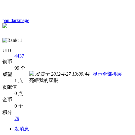
pauldarkmage
UID
4437
铜币
99 个
发表于 2012-4-27 13:09:44
|
显示全部楼层
威望
亮瞎我的双眼
1 点
贡献值
0 点
金币
0 个
积分
79
发消息