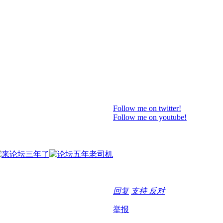
Follow me on twitter!
Follow me on youtube!
回复
支持
反对
举报