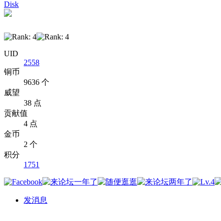
Disk
UID
2558
铜币
9636 个
威望
38 点
贡献值
4 点
金币
2 个
积分
1751
发消息