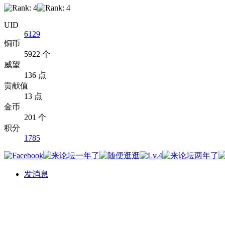
UID
6129
铜币
5922 个
威望
136 点
贡献值
13 点
金币
201 个
积分
1785
发消息