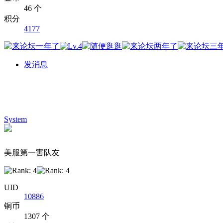
46 个
积分
4177
发消息
System
美服第一害队友
UID
10886
铜币
1307 个