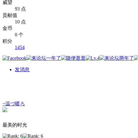
威望
93 点
贡献值
10 点
金币
0 个
积分
1454
发消息
~温づ暖ろ
最美的时光