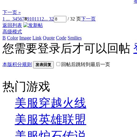
下一页 »
1 ...
3
4
5
6
7
8
9
10
11
12
... 32
/ 32 页
下一页
返回列表
高级模式
B
Color
Image
Link
Quote
Code
Smilies
您需要登录后才可以回帖
本版积分规则
回帖后跳转到最后一页
发表回复
热门游戏
美服穿越火线
美服英雄联盟
美服炉石传说