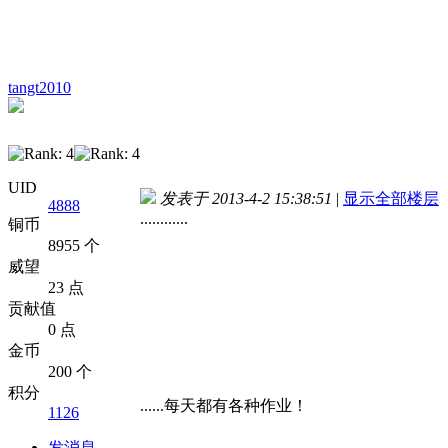
tangt2010
UID
发表于 2013-4-2 15:38:51
|
显示全部楼层
4888
............
铜币
8955 个
威望
23 点
贡献值
0 点
金币
200 个
积分
......每天都有各种作业！
1126
发消息