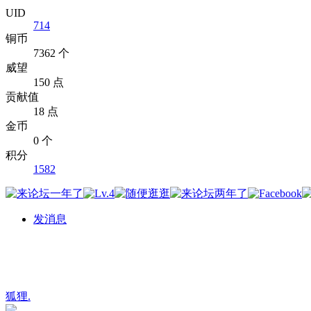
UID
714
铜币
7362 个
威望
150 点
贡献值
18 点
金币
0 个
积分
1582
发消息
狐狸.