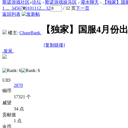
斯诺游戏社区
»
论坛
›
斯诺游戏娱乐区
›
灌水聊天
›
【独家】国
1 ...
3
4
5
6
7
8
9
10
11
12
... 32
/ 32 页
下一页
返回列表
【独家】国服4月份出
楼主:
ChaseBank.
[复制链接]
.发呆.
UID
2870
铜币
17321 个
威望
34 点
贡献值
1 点
金币