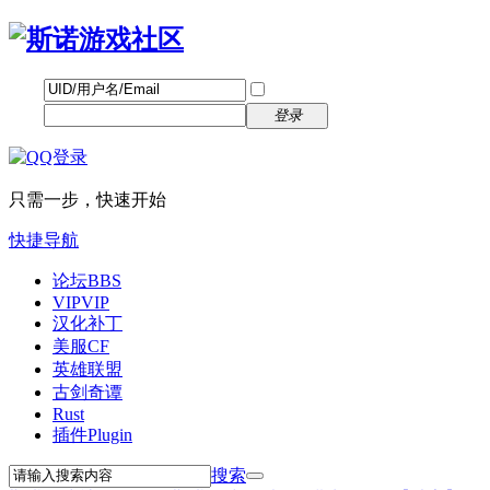
帐号
找回密码
自动登录
密码
立即注册
登录
只需一步，快速开始
快捷导航
论坛
BBS
VIP
VIP
汉化补丁
美服CF
英雄联盟
古剑奇谭
Rust
插件
Plugin
搜索