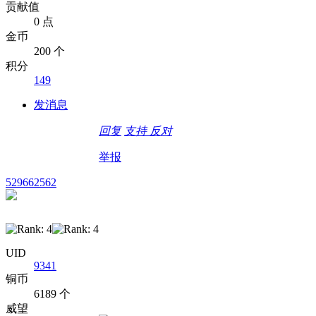
贡献值
0 点
金币
200 个
积分
149
发消息
回复
支持
反对
举报
529662562
UID
9341
铜币
6189 个
威望