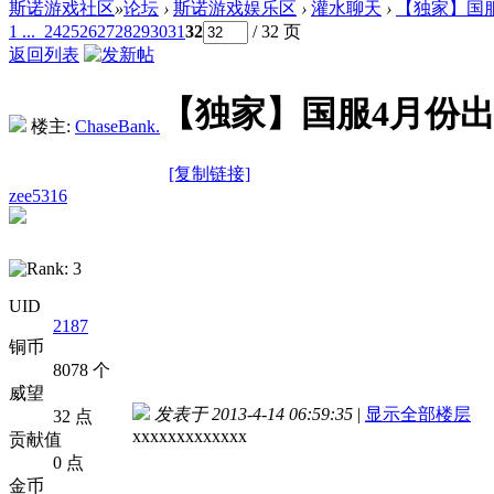
斯诺游戏社区
»
论坛
›
斯诺游戏娱乐区
›
灌水聊天
›
【独家】国
1 ...
24
25
26
27
28
29
30
31
32
/ 32 页
返回列表
【独家】国服4月份出
楼主:
ChaseBank.
[复制链接]
zee5316
UID
2187
铜币
8078 个
威望
发表于 2013-4-14 06:59:35
|
显示全部楼层
32 点
xxxxxxxxxxxxx
贡献值
0 点
金币