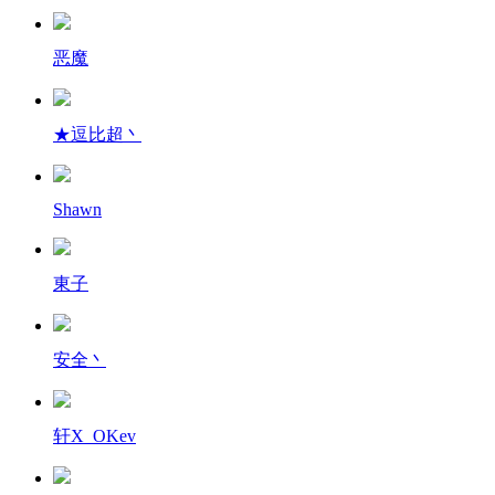
恶魔
★逗比超丶
Shawn
東子
安全丶
轩X_OKev