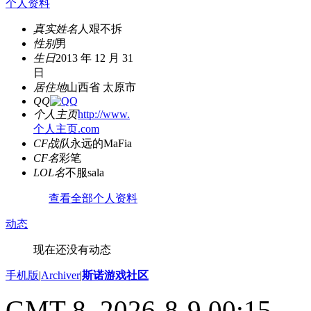
个人资料
真实姓名
人艰不拆
性别
男
生日
2013 年 12 月 31
日
居住地
山西省 太原市
QQ
个人主页
http://www.
个人主页.com
CF战队
永远的MaFia
CF名
彩笔
LOL名
不服sala
查看全部个人资料
动态
现在还没有动态
手机版
|
Archiver
|
斯诺游戏社区
GMT-8, 2026-8-9 00:15