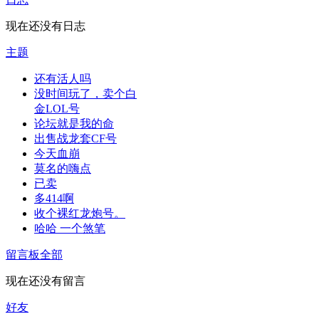
现在还没有日志
主题
还有活人吗
没时间玩了，卖个白
金LOL号
论坛就是我的命
出售战龙套CF号
今天血崩
莫名的嗨点
已卖
多414啊
收个裸红龙炮号。
哈哈 一个煞笔
留言板
全部
现在还没有留言
好友