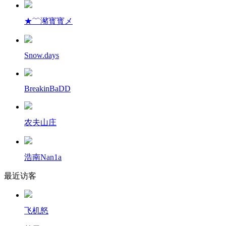
★﹌瀦寳寳メ
Snow.days
BreakinBaDD
农夫山庄
浩南Nan1a
最近访客
飞机怒