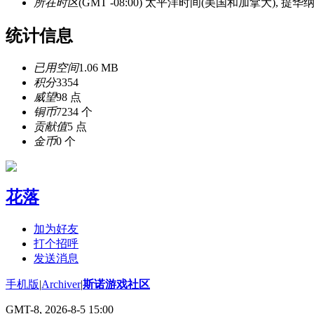
所在时区
(GMT -08:00) 太平洋时间(美国和加拿大), 提华
统计信息
已用空间
1.06 MB
积分
3354
威望
98 点
铜币
7234 个
贡献值
5 点
金币
0 个
花落
加为好友
打个招呼
发送消息
手机版
|
Archiver
|
斯诺游戏社区
GMT-8, 2026-8-5 15:00