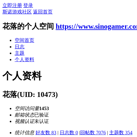
立即注册
登录
斯诺游戏社区
返回首页
花落的个人空间
https://www.sinogamer.c
空间首页
日志
主题
个人资料
个人资料
花落
(UID: 10473)
空间访问量
1453
邮箱状态
已验证
视频认证
未认证
统计信息
好友数 83
|
日志数 0
|
回帖数 7076
|
主题数 354