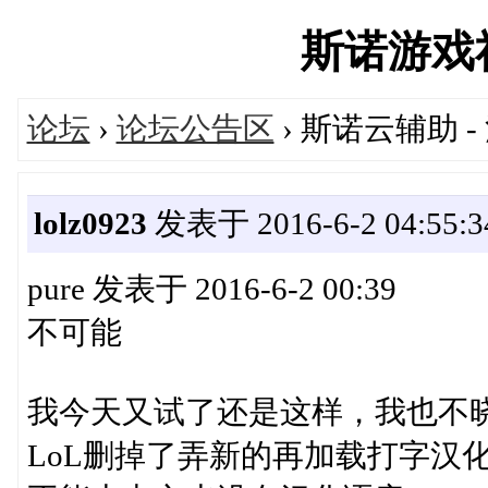
斯诺游戏社区
论坛
›
论坛公告区
› 斯诺云辅助
lolz0923
发表于 2016-6-2 04:55:3
pure 发表于 2016-6-2 00:39
不可能
我今天又试了还是这样，我也不
LoL删掉了弄新的再加载打字汉