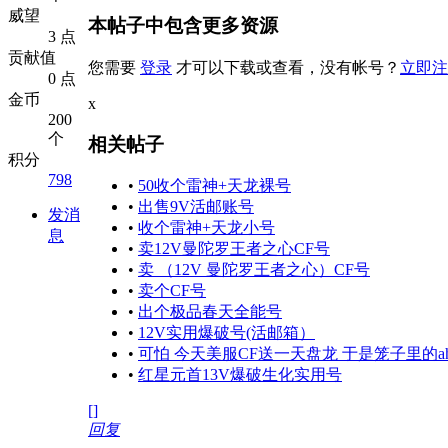
威望
本帖子中包含更多资源
3 点
贡献值
您需要
登录
才可以下载或查看，没有帐号？
立即注
0 点
金币
x
200
个
相关帖子
积分
798
•
50收个雷神+天龙裸号
•
出售9V活邮账号
发消
•
收个雷神+天龙小号
息
•
卖12V曼陀罗王者之心CF号
•
卖 （12V 曼陀罗王者之心）CF号
•
卖个CF号
•
出个极品春天全能号
•
12V实用爆破号(活邮箱）
•
可怕 今天美服CF送一天盘龙 于是笼子里的ahme
•
红星元首13V爆破生化实用号
[]
回复