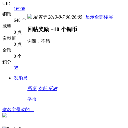
UID
16906
铜币
发表于 2013-8-7 00:26:05
|
显示全部楼层
648 个
威望
回帖奖励
+10
个铜币
0 点
贡献值
谢谢，不错
0 点
金币
0 个
积分
35
发消息
回复
支持
反对
举报
这名字是改的！