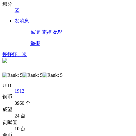
积分
55
发消息
回复
支持
反对
举报
虾虾虾、米
UID
1912
铜币
3960 个
威望
24 点
贡献值
10 点
金币