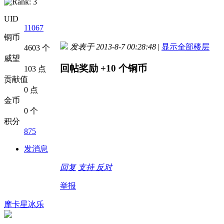
UID
11067
铜币
发表于 2013-8-7 00:28:48
|
显示全部楼层
4603 个
威望
回帖奖励
+10
个铜币
103 点
贡献值
0 点
金币
0 个
积分
875
发消息
回复
支持
反对
举报
摩卡星冰乐