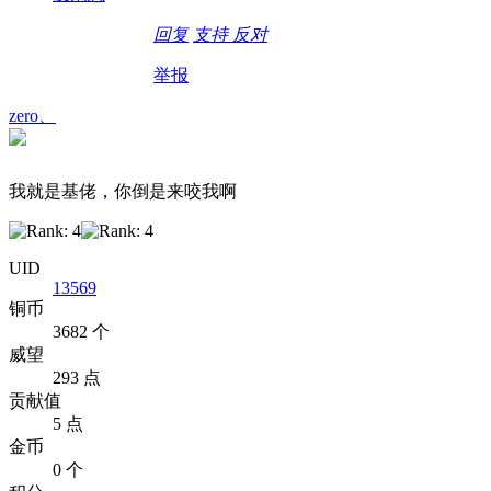
回复
支持
反对
举报
zero、
我就是基佬，你倒是来咬我啊
UID
13569
铜币
3682 个
威望
293 点
贡献值
5 点
金币
0 个