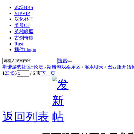
论坛
BBS
VIP
VIP
汉化补丁
美服CF
英雄联盟
古剑奇谭
Rust
插件
Plugin
搜索
斯诺游戏社区
»
论坛
›
斯诺游戏娱乐区
›
灌水聊天
›
巴西服开始
1
2
3
4
5
6
/ 6 页
下一页
返回列表