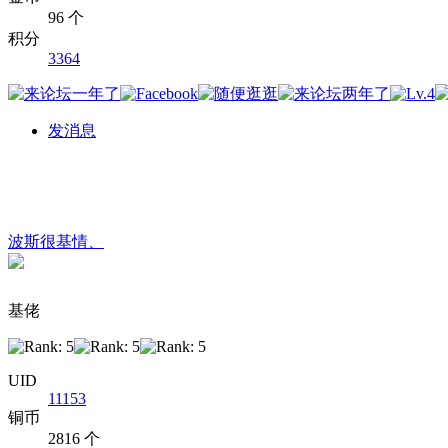
96 个
积分
3364
发消息
波斯很基情、
基佬
UID
11153
铜币
2816 个