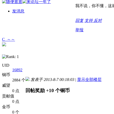
我不说，你不懂，这
发消息
回复
支持
反对
举报
C_～～
UID
16892
铜币
发表于 2013-8-7 00:18:03
|
显示全部楼层
2884 个
威望
回帖奖励
+10
个铜币
0 点
贡献值
0 点
金币
0 个