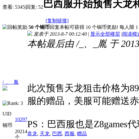
巴西服开始预售天龙
查看:
5345
|
回复:
52
[复制链接]
50 个铜币
回复本帖可获得 10 个铜币奖励! 每人限 1
发表于 2013-8-7 00:12:40
|
显示全部楼层
|
阅读模
本帖最后由 /_、_胤 于 2013-8
/_、_胤
此次预售天龙狙击价格为8960
服的赠品，美服可能赠送赤炎
UID
10297
PS：巴西服也是Z8game
铜币
20214
盘龙
,
天龙
,
巴西
,
西服
,
赠品
个