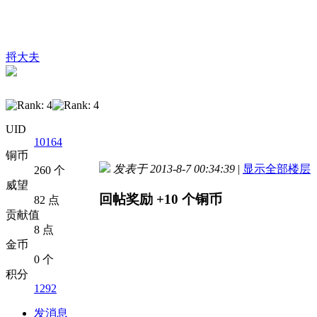
捋大夫
UID
10164
铜币
发表于 2013-8-7 00:34:39
|
显示全部楼层
260 个
威望
回帖奖励
+10
个铜币
82 点
贡献值
8 点
金币
0 个
积分
1292
发消息