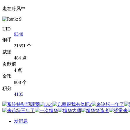
走在冷风中
UID
9348
铜币
21591 个
威望
484 点
贡献值
4 点
金币
808 个
积分
4135
发消息