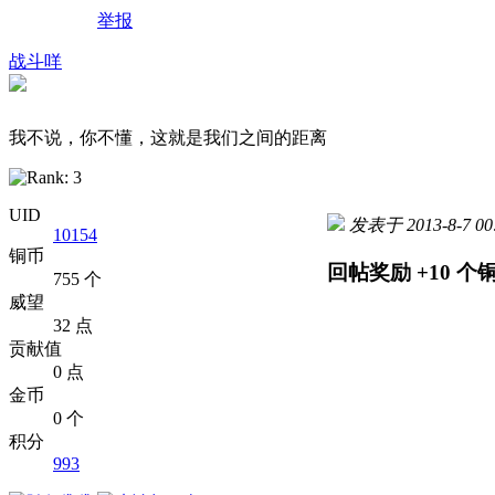
举报
战斗咩
我不说，你不懂，这就是我们之间的距离
UID
发表于 2013-8-7 00:
10154
铜币
回帖奖励
+10
个
755 个
威望
32 点
贡献值
0 点
金币
0 个
积分
993