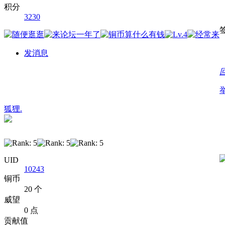
积分
3230
发消息
狐狸.
UID
10243
铜币
20 个
威望
0 点
贡献值