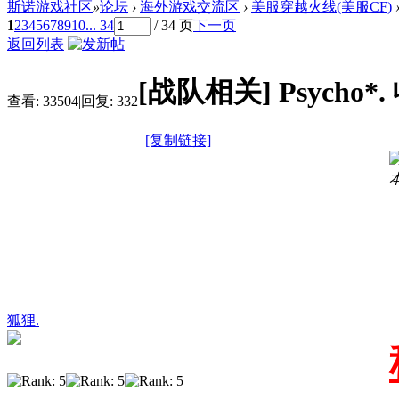
斯诺游戏社区
»
论坛
›
海外游戏交流区
›
美服穿越火线(美服CF)
1
2
3
4
5
6
7
8
9
10
... 34
/ 34 页
下一页
返回列表
[战队相关]
Psycho*
查看:
33504
|
回复:
332
[复制链接]
本
狐狸.