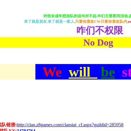
对些未成年想加队的说句对不起.咋们主要夜间活动.必须1
来了就是朋友.来了就是一家人
,
只要你喜欢CW只要你喜欢队内
,
e
咋们不权限
No D
We
will
be
st
战队链接:
http://clan.z8games.com/clanstat_cf.aspx?guildid=285958
战队YY:
34784764.