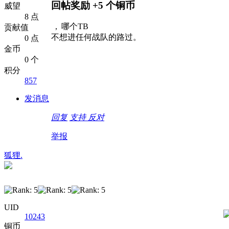
回帖奖励
+5
个铜币
威望
8 点
, 哪个TB
贡献值
不想进任何战队的路过。
0 点
金币
0 个
积分
857
发消息
回复
支持
反对
举报
狐狸.
UID
10243
铜币