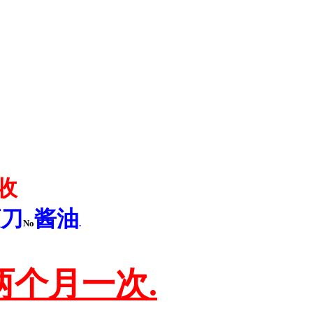
收
滚刀
酱油
No
.
个月一次.