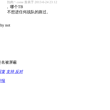
扣肉丶corse 发表于 2013-6-24 23:12
, 哪个TB
不想进任何战队的路过。
hy not
签名被屏蔽
回复
支持
反对
举报