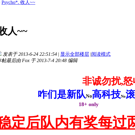
›
Psycho*. 收人~~
. 收人~~
发表于 2013-6-24 22:51:54
|
显示全部楼层
|
阅读模式
帖最后由 Fox 于 2013-7-4 20:48 编辑
非诚勿扰,怒
咋们是新队
高科技
No
No
18+ only
稳定后队内有奖每过两