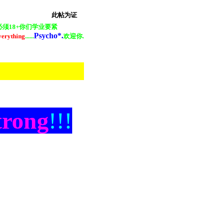
此帖为证
8+你们学业要紧
Psycho*.
verything
......
欢迎你.
og
rong
!!!