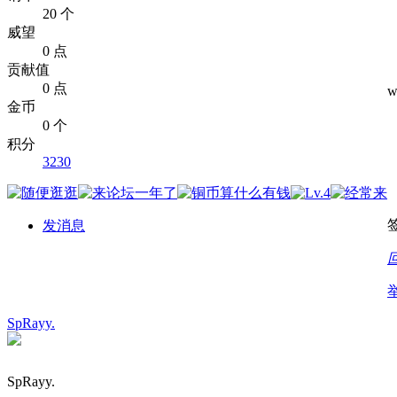
20 个
威望
0 点
贡献值
0 点
w
金币
0 个
积分
3230
发消息
SpRayy.
SpRayy.