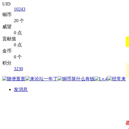
UID
10243
铜币
20 个
威望
0 点
贡献值
0 点
金币
0 个
积分
3230
发消息