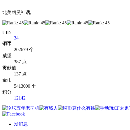
北美幽灵神话,
UID
34
铜币
202679 个
威望
387 点
贡献值
137 点
金币
5413000 个
积分
12142
发消息