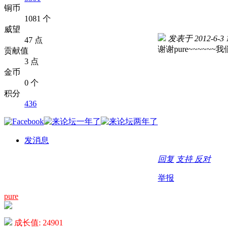
铜币
1081 个
威望
发表于 2012-6-3 1
47 点
谢谢pure~~~~~
贡献值
3 点
金币
0 个
积分
436
发消息
回复
支持
反对
举报
pure
成长值: 24901