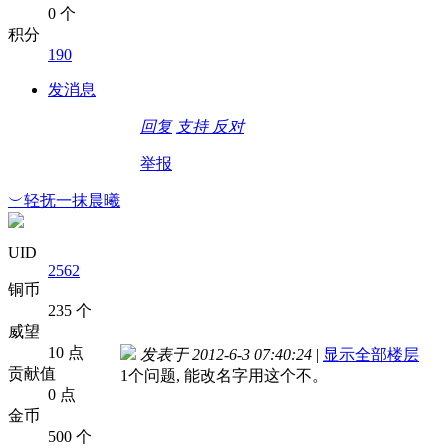
0 个
积分
190
发消息
回复
支持
反对
举报
︶轻抚一抹晨曦
UID
2562
铜币
235 个
威望
10 点
发表于 2012-6-3 07:40:24
|
显示全部楼层
贡献值
1个问题, 能改名字用这个不。
0 点
金币
500 个