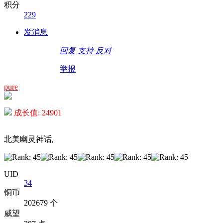
积分
229
发消息
回复
支持
反对
举报
pure
成长值: 24901
北美幽灵神话,
UID
34
铜币
202679 个
威望