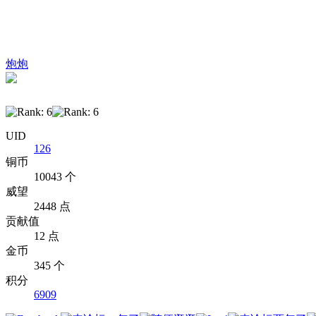
炮炮
UID
126
铜币
10043 个
威望
2448 点
贡献值
12 点
金币
345 个
积分
6909