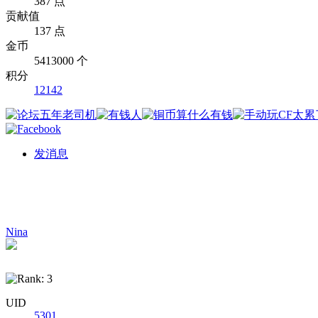
387 点
贡献值
137 点
金币
5413000 个
积分
12142
发消息
Nina
UID
5301