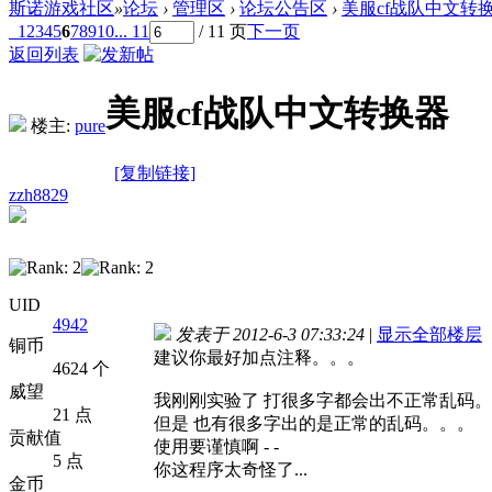
斯诺游戏社区
»
论坛
›
管理区
›
论坛公告区
›
美服cf战队中文转
1
2
3
4
5
6
7
8
9
10
... 11
/ 11 页
下一页
返回列表
美服cf战队中文转换器
楼主:
pure
[复制链接]
zzh8829
UID
4942
发表于 2012-6-3 07:33:24
|
显示全部楼层
铜币
建议你最好加点注释。。。
4624 个
威望
我刚刚实验了 打很多字都会出不正常乱码
21 点
但是 也有很多字出的是正常的乱码。。。
贡献值
使用要谨慎啊 - -
5 点
你这程序太奇怪了...
金币