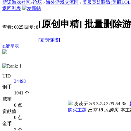
斯诺游戏社区
»
论坛
›
海外游戏交流区
›
美服英雄联盟(美服LOL
返回列表
[原创申精]
批量删除
查看:
6025
|
回复:
8
[复制链接]
ai流星羽
UID
34498
铜币
1041 个
威望
发表于 2017-7-17 00:54:38
|
0 点
购买主题
已有 18 人购买
本主
贡献值
0 点
金币
2 个