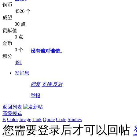
铜币
4526 个
威望
30 点
贡献值
0 点
金币
0 个
没有谁对谁错。
积分
491
发消息
回复
支持
反对
举报
返回列表
高级模式
B
Color
Image
Link
Quote
Code
Smilies
您需要登录后才可以回帖