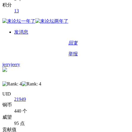
积分
13
发消息
回复
举报
jerryjeery
UID
21949
铜币
440 个
威望
95 点
贡献值