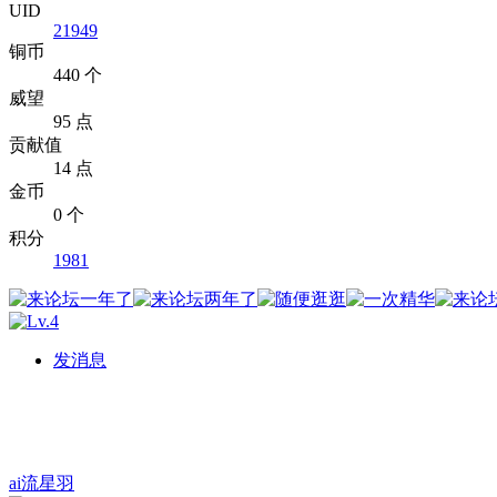
UID
21949
铜币
440 个
威望
95 点
贡献值
14 点
金币
0 个
积分
1981
发消息
ai流星羽