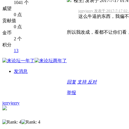
楼主
|
发表于 2017-7-17 01:4
1041 个
威望
jerryjeery 发表于 2017-7-17 02
0 点
这么牛逼的东西，我偏不
贡献值
0 点
所以我改成，看都不让你们看
金币
2 个
积分
13
发消息
回复
支持
反对
举报
jerryjeery