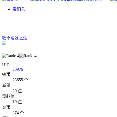
发消息
取个名这么难
UID
20976
铜币
23655 个
威望
20 点
贡献值
10 点
金币
274 个