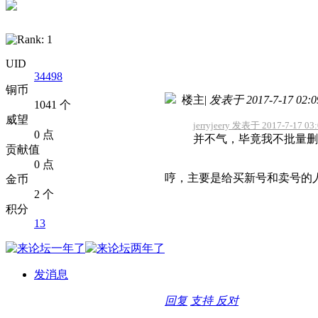
UID
34498
铜币
楼主
|
发表于 2017-7-17 02:0
1041 个
威望
jerryjeery 发表于 2017-7-17 03
0 点
并不气，毕竟我不批量删
贡献值
0 点
哼，主要是给买新号和卖号的
金币
2 个
积分
13
发消息
回复
支持
反对