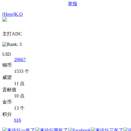
举报
[Hero]K.O
主打ADC
UID
20667
铜币
1533 个
威望
11 点
贡献值
10 点
金币
13 个
积分
616