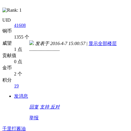
UID
41608
铜币
1355 个
威望
发表于 2016-4-7 15:00:57
|
显示全部楼层
1 点
..........................
贡献值
0 点
金币
2 个
积分
19
发消息
回复
支持
反对
举报
千里打酱油