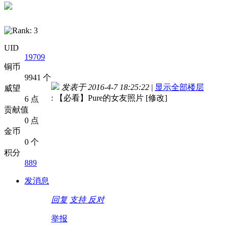
UID
19709
铜币
9941 个
发表于 2016-4-7 18:25:22
|
显示全部楼层
威望
: 【必看】Pure的女友照片 [修改]
6 点
贡献值
0 点
金币
0 个
积分
889
发消息
回复
支持
反对
举报