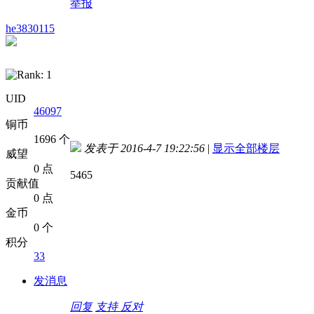
举报
he3830115
UID
46097
铜币
1696 个
发表于 2016-4-7 19:22:56
|
显示全部楼层
威望
0 点
5465
贡献值
0 点
金币
0 个
积分
33
发消息
回复
支持
反对