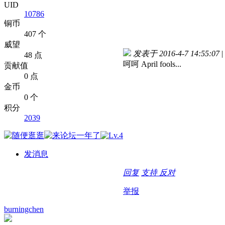
UID
10786
铜币
407 个
威望
发表于 2016-4-7 14:55:07
|
48 点
呵呵 April fools...
贡献值
0 点
金币
0 个
积分
2039
发消息
回复
支持
反对
举报
burningchen