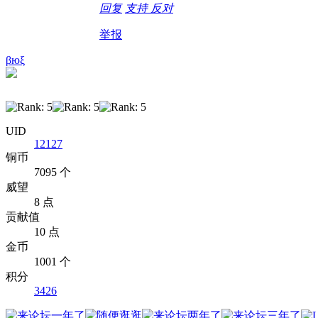
回复
支持
反对
举报
βюξ
UID
12127
铜币
7095 个
威望
8 点
贡献值
10 点
金币
1001 个
积分
3426