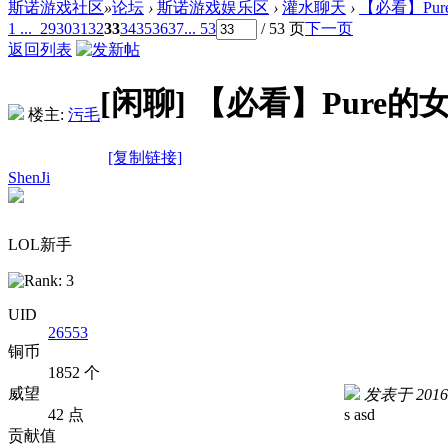
斯诺游戏社区
»
论坛
›
斯诺游戏娱乐区
›
灌水聊天
›
【必看】Pu
1 ...
29
30
31
32
33
34
35
36
37
... 53
/ 53 页
下一页
返回列表
[闲聊]
【必看】Pure的
楼主:
污毛
[复制链接]
ShenJi
LOL新手
UID
26553
铜币
1852 个
威望
发表于 2016-4
42 点
s asd
贡献值