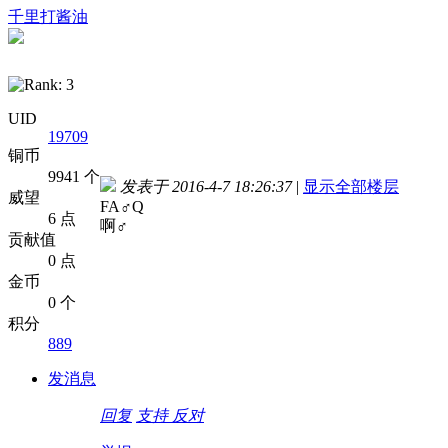
千里打酱油
UID
19709
铜币
9941 个
发表于 2016-4-7 18:26:37
|
显示全部楼层
威望
FA♂Q
6 点
啊♂
贡献值
0 点
金币
0 个
积分
889
发消息
回复
支持
反对