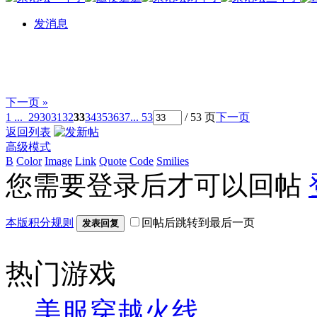
发消息
下一页 »
1 ...
29
30
31
32
33
34
35
36
37
... 53
/ 53 页
下一页
返回列表
高级模式
B
Color
Image
Link
Quote
Code
Smilies
您需要登录后才可以回帖
本版积分规则
回帖后跳转到最后一页
发表回复
热门游戏
美服穿越火线