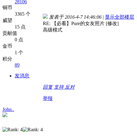
28106
铜币
3365 个
发表于 2016-4-7 14:46:06
|
显示全部楼层
威望
RE: 【必看】Pure的女友照片 [修改]
15 点
高级模式
贡献值
0 点
金币
1 个
积分
89
发消息
回复
支持
反对
举报
John..