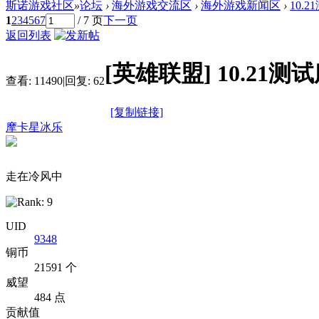
斯诺游戏社区
»
论坛
›
海外游戏交流区
›
海外游戏新闻区
›
10.
1
2
3
4
5
6
7
/ 7 页
下一页
返回列表
[英雄联盟]
10.21
查看:
11490
|
回复:
62
[复制链接]
摩卡星冰乐
走在冷风中
UID
9348
铜币
21591 个
威望
484 点
贡献值