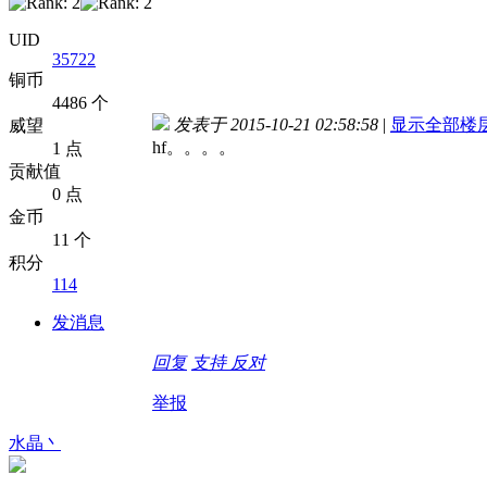
UID
35722
铜币
4486 个
发表于 2015-10-21 02:58:58
|
显示全部楼
威望
hf。。。。
1 点
贡献值
0 点
金币
11 个
积分
114
发消息
回复
支持
反对
举报
水晶丶