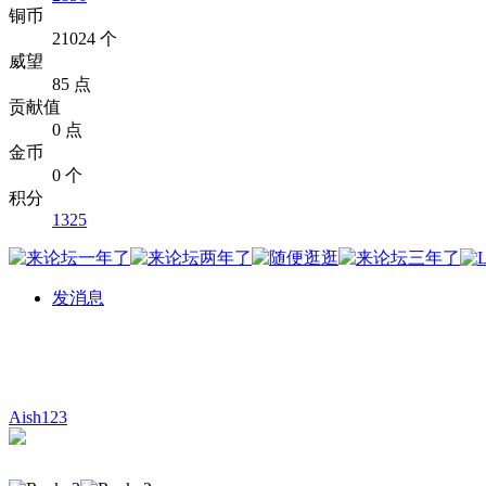
铜币
21024 个
威望
85 点
贡献值
0 点
金币
0 个
积分
1325
发消息
Aish123