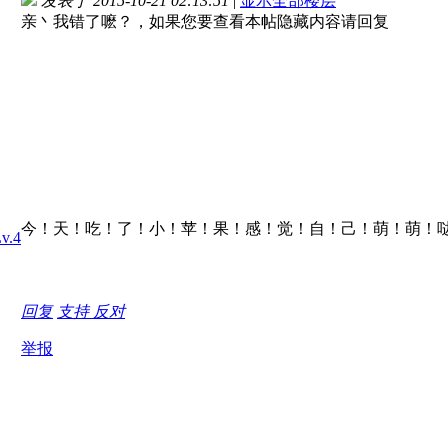
发表于 2015-10-21 02:13:51
|
显示全部楼层
亲丶我错了嚒？，如果您要查看本帖隐藏内容请回复
今！天！吃！了！小！苹！果！感！觉！自！己！萌！萌！哒！O
回复
支持
反对
举报