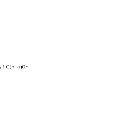
(∩_∩)O~