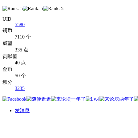
UID
5580
铜币
7110 个
威望
335 点
贡献值
40 点
金币
50 个
积分
3235
发消息