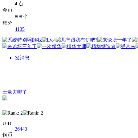
4 点
金币
808 个
积分
4135
发消息
土豪去哪了
UID
26443
铜币