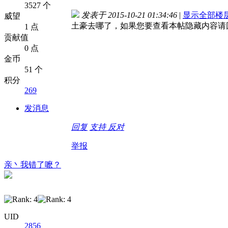
3527 个
发表于 2015-10-21 01:34:46
|
显示全部楼
威望
土豪去哪了，如果您要查看本帖隐藏内容请
1 点
贡献值
0 点
金币
51 个
积分
269
发消息
回复
支持
反对
举报
亲丶我错了嚒？
UID
2856