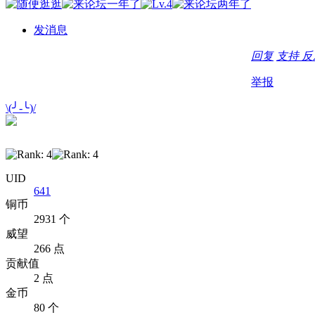
发消息
回复
支持
反
举报
\(╯-╰)/
UID
641
铜币
2931 个
威望
266 点
贡献值
2 点
金币
80 个