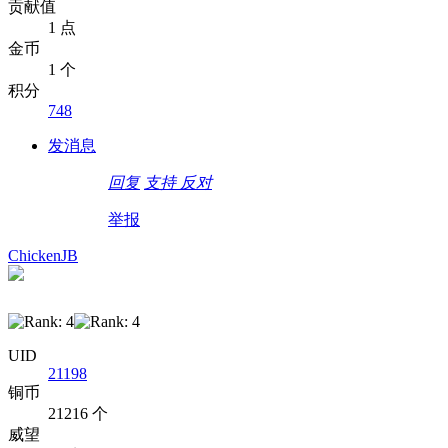
贡献值
1 点
金币
1 个
积分
748
发消息
回复
支持
反对
举报
ChickenJB
UID
21198
铜币
21216 个
威望