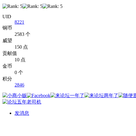
UID
8221
铜币
2583 个
威望
150 点
贡献值
10 点
金币
0 个
积分
2846
发消息