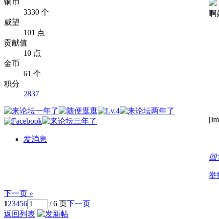
铜币
3330 个
啊
威望
101 点
贡献值
10 点
金币
61 个
积分
2837
[im
发消息
回
举
下一页 »
1
2
3
4
5
6
/ 6 页
下一页
返回列表