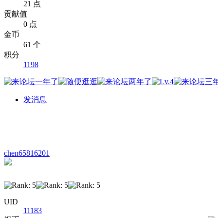
21 点
贡献值
0 点
金币
61 个
积分
1198
发消息
chen65816201
UID
11183