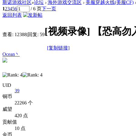
斯诺游戏社区
»
论坛
›
海外游戏交流区
›
美服穿越火线(美服CF)
1
2
3
4
5
6
/ 6 页
下一页
返回列表
[视频录像]
【恐高勿
查看:
12388
|
回复:
59
[复制链接]
Ocean丶
UID
39
铜币
22266 个
威望
420 点
贡献值
10 点
金币