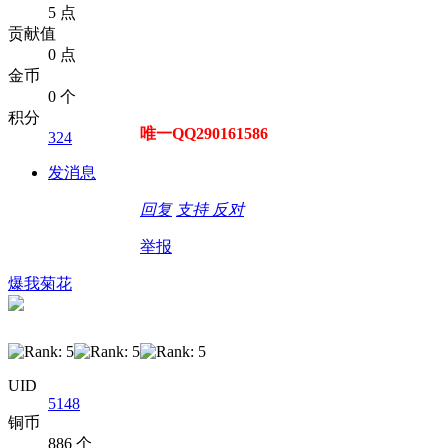
5 点
贡献值
0 点
金币
0 个
积分
唯一QQ290161586
324
发消息
回复
支持
反对
举报
爆我菊花
UID
5148
铜币
886 个