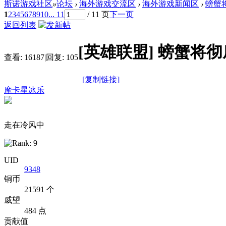
斯诺游戏社区
»
论坛
›
海外游戏交流区
›
海外游戏新闻区
›
螃蟹
1
2
3
4
5
6
7
8
9
10
... 11
/ 11 页
下一页
返回列表
[英雄联盟]
螃蟹将彻
查看:
16187
|
回复:
105
[复制链接]
摩卡星冰乐
走在冷风中
UID
9348
铜币
21591 个
威望
484 点
贡献值