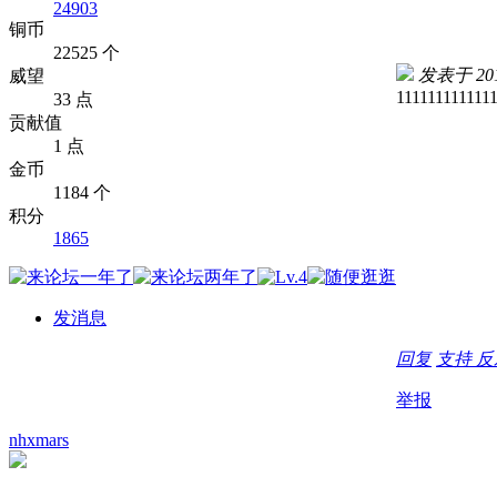
24903
铜币
22525 个
发表于 2015
威望
111111111111
33 点
贡献值
1 点
金币
1184 个
积分
1865
发消息
回复
支持
反
举报
nhxmars