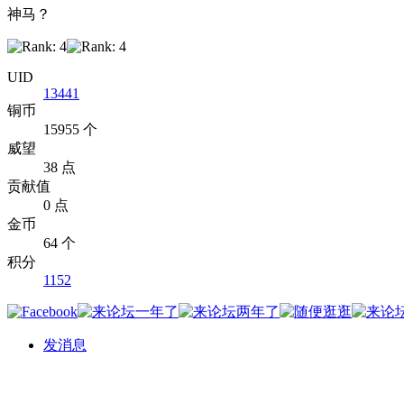
神马？
UID
13441
铜币
15955 个
威望
38 点
贡献值
0 点
金币
64 个
积分
1152
发消息