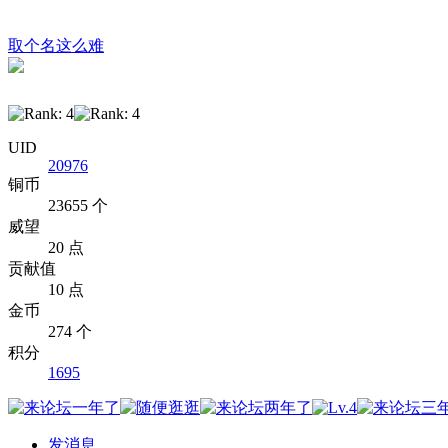
取个名这么难
UID
20976
铜币
23655 个
威望
20 点
贡献值
10 点
金币
274 个
积分
1695
发消息