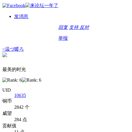
发消息
回复
支持
反对
举报
~温づ暖ろ
最美的时光
UID
10635
铜币
2842 个
威望
284 点
贡献值
11 点