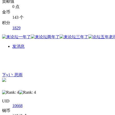
贡献值
0 点
金币
143 个
积分
1829
发消息
下y1丶思雨
UID
10668
铜币