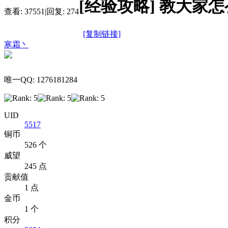
[经验攻略]
教大家怎
查看:
37551
|
回复:
274
[复制链接]
寒霜丶
唯一QQ: 1276181284
UID
5517
铜币
526 个
威望
245 点
贡献值
1 点
金币
1 个
积分