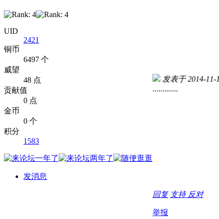
UID
2421
铜币
6497 个
威望
发表于 2014-11-12
48 点
.............
贡献值
0 点
金币
0 个
积分
1583
发消息
回复
支持
反对
举报