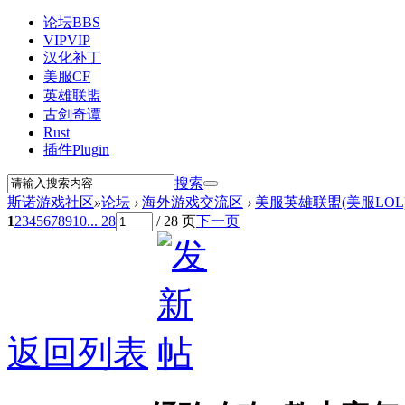
论坛
BBS
VIP
VIP
汉化补丁
美服CF
英雄联盟
古剑奇谭
Rust
插件
Plugin
搜索
斯诺游戏社区
»
论坛
›
海外游戏交流区
›
美服英雄联盟(美服LOL
1
2
3
4
5
6
7
8
9
10
... 28
/ 28 页
下一页
返回列表