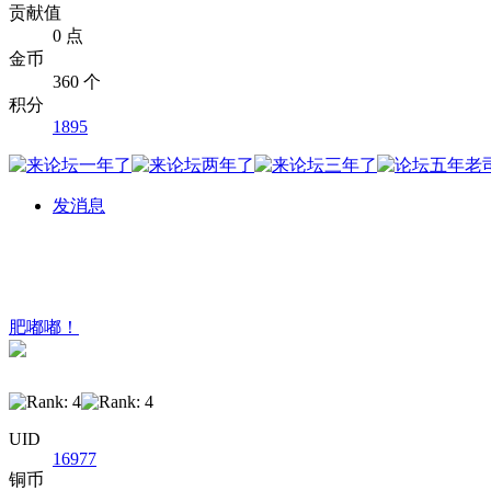
贡献值
0 点
金币
360 个
积分
1895
发消息
肥嘟嘟！
UID
16977
铜币