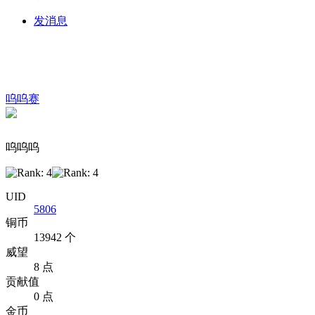
发消息
呜呜赛
呜呜呜
UID
5806
铜币
13942 个
威望
8 点
贡献值
0 点
金币