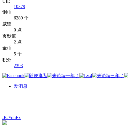
UID
10379
铜币
6289 个
威望
0 点
贡献值
2 点
金币
5 个
积分
2393
发消息
-K.YonEx