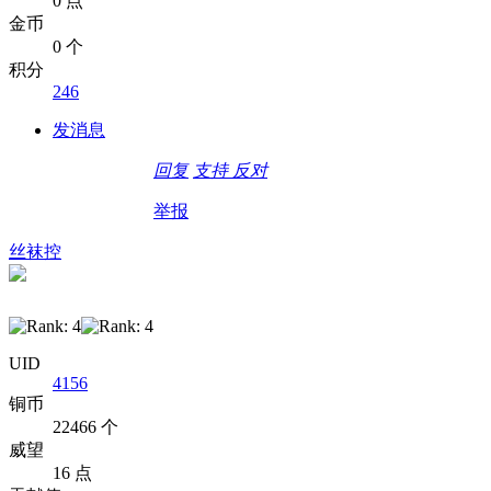
0 点
金币
0 个
积分
246
发消息
回复
支持
反对
举报
丝袜控
UID
4156
铜币
22466 个
威望
16 点