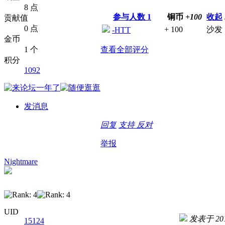
8 点
参与人数
1
铜币
+100
收起
贡献值
0 点
+ 100
沙发
-HTT
金币
1 个
查看全部评分
积分
1092
发消息
回复
支持
反对
举报
Nightmare
UID
发表于 2014
15124