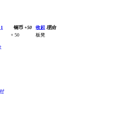
数
1
铜币
+50
收起
理由
+ 50
板凳
分
对