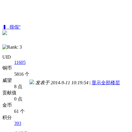
▍_很假°
UID
11605
铜币
5816 个
威望
发表于 2014-9-11 10:19:54
|
显示全部楼层
8 点
贡献值
0 点
金币
61 个
积分
393