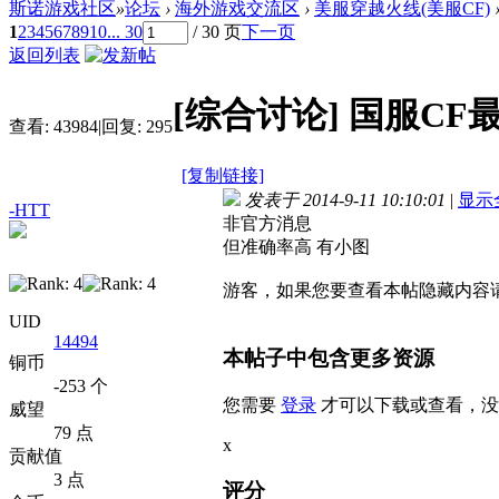
斯诺游戏社区
»
论坛
›
海外游戏交流区
›
美服穿越火线(美服CF)
1
2
3
4
5
6
7
8
9
10
... 30
/ 30 页
下一页
返回列表
[综合讨论]
国服CF
查看:
43984
|
回复:
295
[复制链接]
发表于 2014-9-11 10:10:01
|
显示
-HTT
非官方消息
但准确率高 有小图
游客，如果您要查看本帖隐藏内容
UID
14494
本帖子中包含更多资源
铜币
-253 个
您需要
登录
才可以下载或查看，没
威望
79 点
x
贡献值
3 点
评分