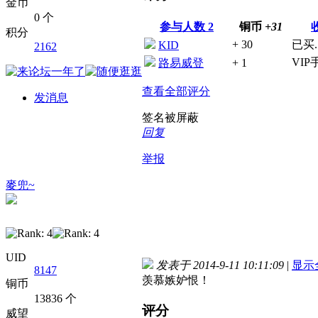
金币
0 个
参与人数
2
铜币
+31
积分
+ 30
已买..
KID
2162
VI
路易威登
+ 1
查看全部评分
发消息
签名被屏蔽
回复
举报
麥兜~
UID
发表于 2014-9-11 10:11:09
|
显示
8147
羡慕嫉妒恨！
铜币
13836 个
评分
威望