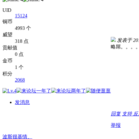
UID
15124
铜币
4993 个
威望
发表于 2014
318 点
略屌。。。
贡献值
0 点
金币
1 个
积分
2068
发消息
回复
支持
反
举报
波斯很基情、