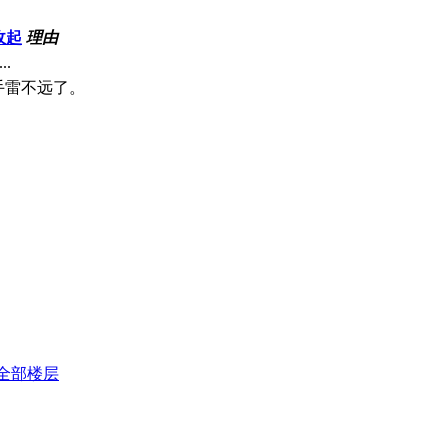
收起
理由
..
P手雷不远了。
全部楼层