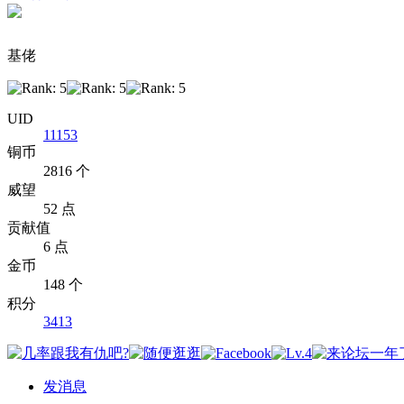
基佬
UID
11153
铜币
2816 个
威望
52 点
贡献值
6 点
金币
148 个
积分
3413
发消息