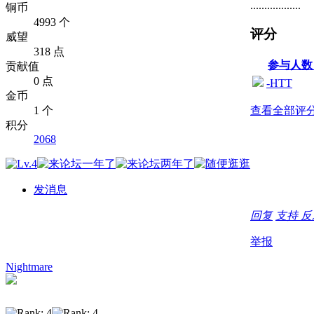
..................
铜币
4993 个
评分
威望
318 点
参与人
贡献值
0 点
-HTT
金币
1 个
查看全部评
积分
2068
发消息
回复
支持
反
举报
Nightmare