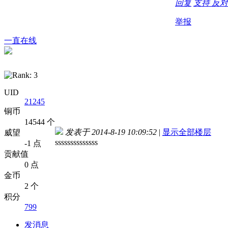
回复
支持
反对
举报
一直在线
UID
21245
铜币
14544 个
发表于 2014-8-19 10:09:52
|
显示全部楼层
威望
ssssssssssssss
-1 点
贡献值
0 点
金币
2 个
积分
799
发消息