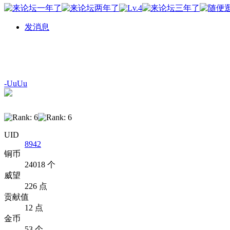
发消息
-UuUu
UID
8942
铜币
24018 个
威望
226 点
贡献值
12 点
金币
53 个