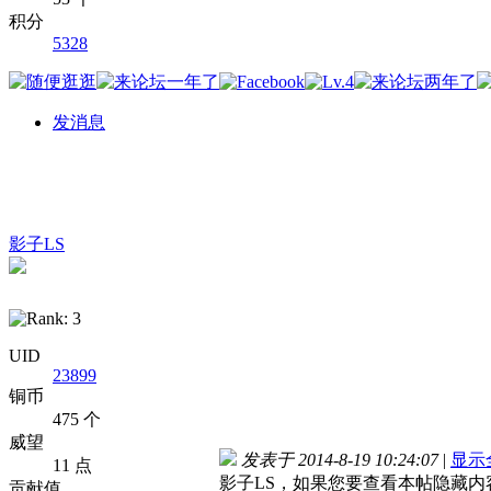
积分
5328
发消息
影子LS
UID
23899
铜币
475 个
威望
发表于 2014-8-19 10:24:07
|
显示
11 点
影子LS，如果您要查看本帖隐藏内
贡献值