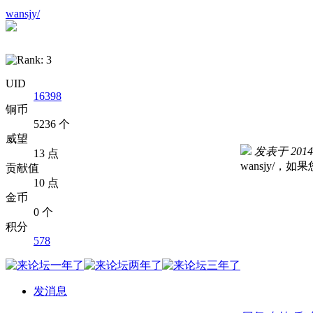
wansjy/
UID
16398
铜币
5236 个
威望
发表于 2014-8
13 点
wansjy/
贡献值
10 点
金币
0 个
积分
578
发消息