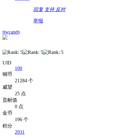
回复
支持
反对
举报
tjwcandy
UID
100
铜币
21284 个
威望
25 点
贡献值
0 点
金币
196 个
积分
2931