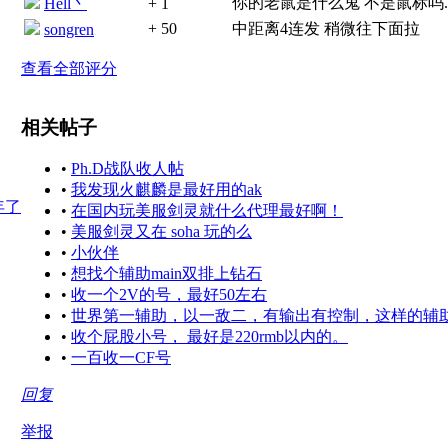
你的老鼠是什么鬼 不是鼠标吗.
Hell丶
+ 1
+ 50
中距离4连发 稍微往下面拉
songren
查看全部评分
相关帖子
•
Ph.D战队收人帖
•
我发现火麒麟是最好用的ak
•
在国内玩美服剑灵就什么代理最好啊！
•
美服剑灵又在 soha 玩的么
•
小伙伴
•
想找个辅助main双排上钻石
•
收一个2V的号，最好50左右
•
世界第一辅助，以一敌二，有输出有控制，这样的辅
•
收个屁股小号， 最好是220rmb以内的。
•
一百收一CF号
回复
举报