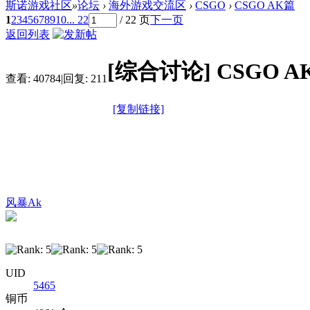
斯诺游戏社区
»
论坛
›
海外游戏交流区
›
CSGO
›
CSGO AK篇
1
2
3
4
5
6
7
8
9
10
... 22
/ 22 页
下一页
返回列表
[综合讨论]
CSGO A
查看:
40784
|
回复:
211
[复制链接]
风暴Ak
UID
5465
铜币