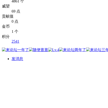
4861 个
威望
69 点
贡献值
0 点
金币
1 个
积分
2541
发消息