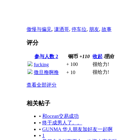
傲慢与偏见
,
潇洒哥
,
停车位
,
朋友
,
故事
评分
参与人数
2
铜币
+110
收起
理由
+ 100
很给力!
fucking
很给力!
撒旦撸啊撸
+ 10
查看全部评分
相关帖子
•
和ocean交易成功
•
终于成男人了。。
•
GUNMA 华人朋友加好友一起啊
•
1