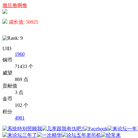
撒旦撸啊撸
成长值: 50925
UID
1960
铜币
71433 个
威望
869 点
贡献值
3 点
金币
102 个
积分
4981