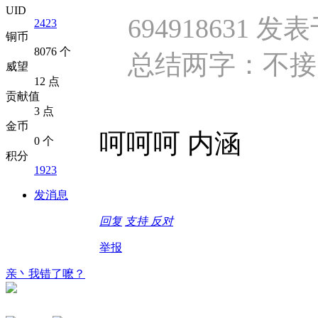
UID
694918631 发表于
2423
铜币
8076 个
总结两字：不接
威望
12 点
贡献值
3 点
金币
呵呵呵 内涵
0 个
积分
1923
发消息
回复
支持
反对
举报
亲丶我错了嚒？