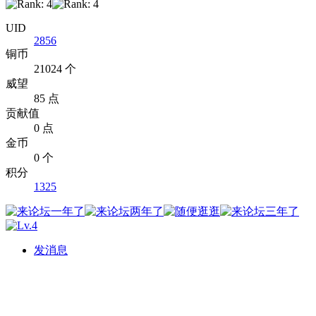
UID
2856
铜币
21024 个
威望
85 点
贡献值
0 点
金币
0 个
积分
1325
发消息