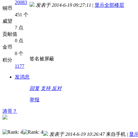
20083
发表于 2014-6-19 09:27:11
|
显示全部楼层
铜币
451 个
威望
7 点
贡献值
0 点
金币
0 个
签名被屏蔽
积分
1177
发消息
回复
支持
反对
举报
涛哥？
发表于 2014-6-19 10:26:47
来自手机
|
显