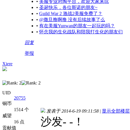
•
美服专业对陶平台，欢迎大家来玩
•
圣诞快乐，各位斯诺的朋友~
•
Guild War 2 激战2美服免费了？
•
@撒旦撸啊撸 没有后续故事了么
•
有在美服Yunwan的朋友一起玩的吗？
•
怀念我的生化战队和陪我打生化的朋友们
回复
举报
Xiere
UID
20755
铜币
1514 个
发表于 2014-6-19 09:11:58
|
显示全部楼层
威望
沙发- -！
16 点
贡献值