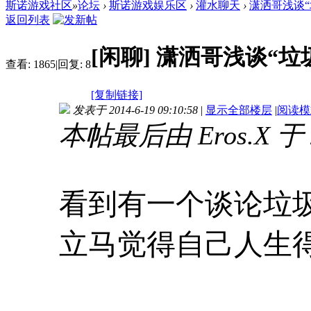
斯诺游戏社区
»
论坛
›
斯诺游戏娱乐区
›
灌水聊天
›
潇洒哥浅谈“
返回列表
[闲聊]
潇洒哥浅谈“垃圾
查看:
1865
|
回复:
8
[复制链接]
发表于 2014-6-19 09:10:58
|
显示全部楼层
|
阅读模
本帖最后由 Eros.X 于 2
看到有一个谈论垃
立马觉得自己人生