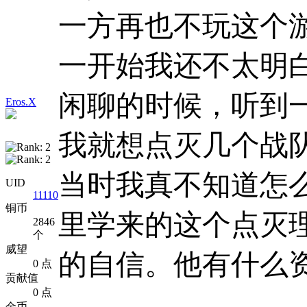
一方再也不玩这个
一开始我还不太明
闲聊的时候，听到
Eros.X
我就想点灭几个战
当时我真不知道怎
UID
11110
铜币
里学来的这个点灭
2846
个
威望
的自信。他有什么
0 点
贡献值
0 点
金币