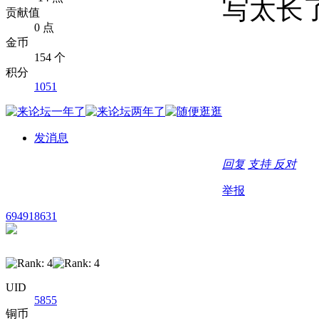
写太长
贡献值
0 点
金币
154 个
积分
1051
发消息
回复
支持
反对
举报
694918631
UID
5855
铜币