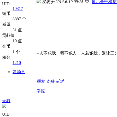
发表于 2014-6-19 09:25:52
|
显示全部楼层
UID
10317
铜币
8887 个
威望
31 点
贡献值
10 点
金币
1 个
--人不犯我，我不犯人，人若犯我，退让三分
积分
1210
发消息
回复
支持
反对
举报
天狼
UID