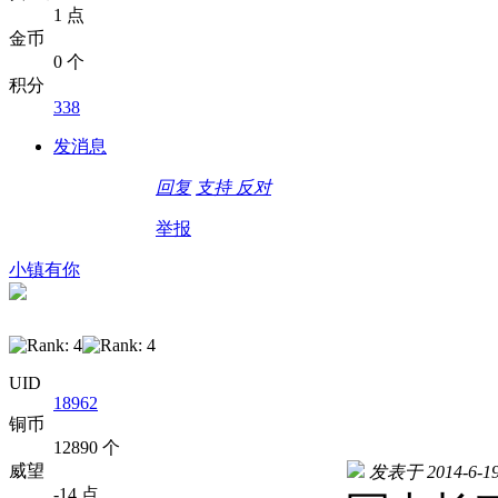
1 点
金币
0 个
积分
338
发消息
回复
支持
反对
举报
小镇有你
UID
18962
铜币
12890 个
威望
发表于 2014-6-19 
-14 点