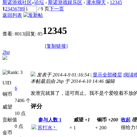
斯诺游戏社区
»
论坛
›
斯诺游戏娱乐区
›
灌水聊天
›
12345
1
2
3
4
5
6
7
8
9
/ 9 页
下一页
返回列表
12345
查看:
8013
|
回复:
85
[复制链接]
2hp
发表于 2014-4-9 01:16:54
|
显示全部楼层
|
阅读
本帖最后由 2hp 于 2014-4-10 14:46 编辑
UID
6
发泄完就算了，适可而止。我不是个爱咬着不放
铜币
7406 个
评分
威望
10 点
贡献值
参与人数
1
威望
+1
铜币
+200
收起
理
0 点
很给力!
苏打水丶
+ 1
+ 200
金币