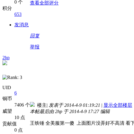
0 个
查看全部评分
积分
653
发消息
回复
举报
2hp
UID
6
铜币
7406 个
楼主
|
发表于 2014-4-9 01:19:21
|
显示全部楼层
威望
本帖最后由 2hp 于 2014-4-9 17:27 编辑
10 点
王铁锤 全美服第一傻
上面图片没弄好不高清 看下
贡献值
0 点