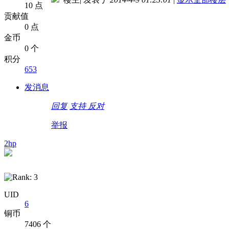
10 点
贡献值
0 点
金币
0 个
积分
653
发消息
回复
支持
反对
举报
2hp
UID
6
铜币
7406 个