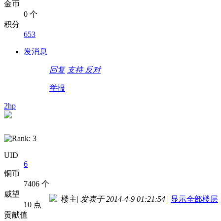
金币
0 个
积分
653
发消息
回复
支持
反对
举报
2hp
UID
6
铜币
7406 个
威望
楼主
|
发表于 2014-4-9 01:21:54
|
显示全部楼层
10 点
贡献值