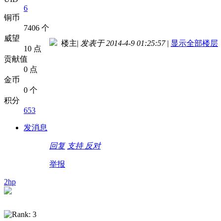
6
铜币
7406 个
威望
楼主
|
发表于 2014-4-9 01:25:57
|
显示全部楼层
10 点
贡献值
0 点
金币
0 个
积分
653
发消息
回复
支持
反对
举报
2hp