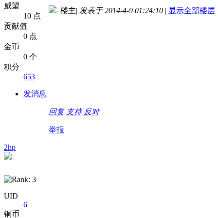
威望
楼主
|
发表于 2014-4-9 01:24:10
|
显示全部楼层
10 点
贡献值
0 点
金币
0 个
积分
653
发消息
回复
支持
反对
举报
2hp
UID
6
铜币