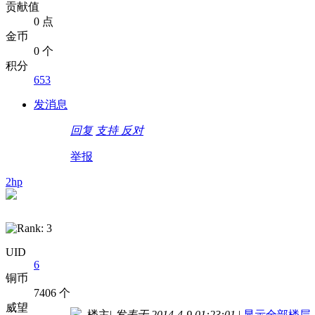
贡献值
0 点
金币
0 个
积分
653
发消息
回复
支持
反对
举报
2hp
UID
6
铜币
7406 个
威望
楼主
|
发表于 2014-4-9 01:23:01
|
显示全部楼层