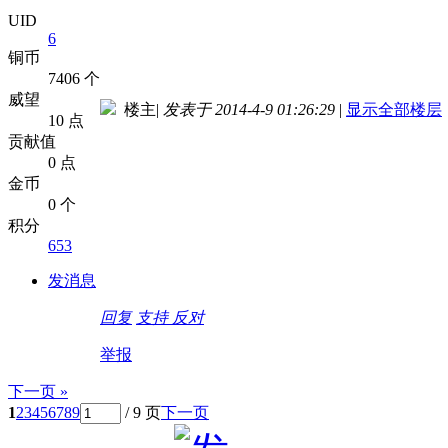
UID
6
铜币
7406 个
威望
楼主
|
发表于 2014-4-9 01:26:29
|
显示全部楼层
10 点
贡献值
0 点
金币
0 个
积分
653
发消息
回复
支持
反对
举报
下一页 »
1
2
3
4
5
6
7
8
9
/ 9 页
下一页