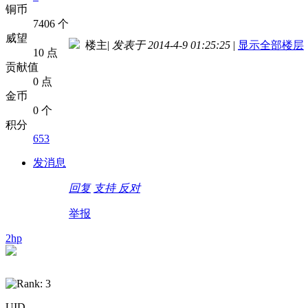
铜币
7406 个
威望
楼主
|
发表于 2014-4-9 01:25:25
|
显示全部楼层
10 点
贡献值
0 点
金币
0 个
积分
653
发消息
回复
支持
反对
举报
2hp
UID