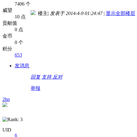
7406 个
威望
楼主
|
发表于 2014-4-9 01:24:47
|
显示全部楼层
10 点
贡献值
0 点
金币
0 个
积分
653
发消息
回复
支持
反对
举报
2hp
UID
6