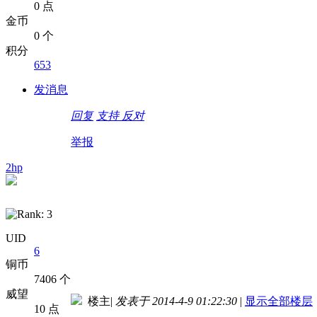
0 点
金币
0 个
积分
653
发消息
回复
支持
反对
举报
2hp
UID
6
铜币
7406 个
威望
楼主
|
发表于 2014-4-9 01:22:30
|
显示全部楼层
10 点