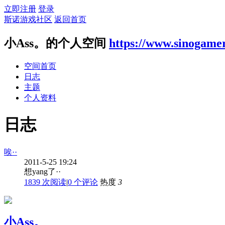
立即注册
登录
斯诺游戏社区
返回首页
小Ass。的个人空间
https://www.sinogame
空间首页
日志
主题
个人资料
日志
唉··
2011-5-25 19:24
想yang了··
1839 次阅读
|
0
个评论
热度
3
小Ass。