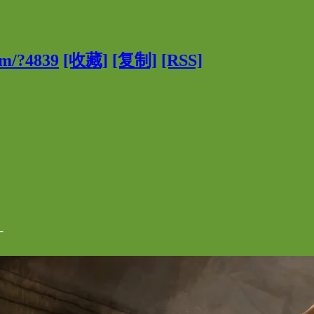
om/?4839
[收藏]
[复制]
[RSS]
┴