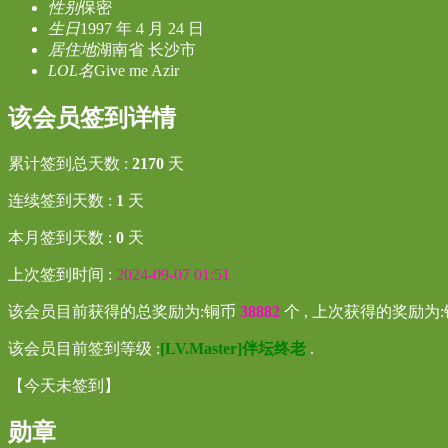
性别
保密
生日
1997 年 4 月 24 日
居住地
湖南省 长沙市
LOL名
Give me Azir
该会员签到详情
累计签到总天数 :
2170
天
连续签到天数 :
1
天
本月签到天数 :
0
天
上次签到时间 :
2024-09-07 01:51
该会员目前获得的总奖励为:铜币
38882
个 , 上次获得的奖励为
该会员目前签到等级 :
[LV.Master]伴坛终老
.
【
今天未签到
】
勋章