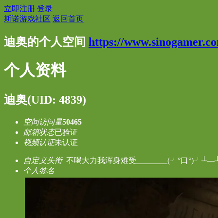
立即注册
登录
斯诺游戏社区
返回首页
迪奥的个人空间
https://www.sinogamer.c
个人资料
迪奥
(UID: 4839)
空间访问量
50465
邮箱状态
已验证
视频认证
未认证
自定义头衔
不喝大力我浑身难受________(╯°口°)╯┴—
个人签名