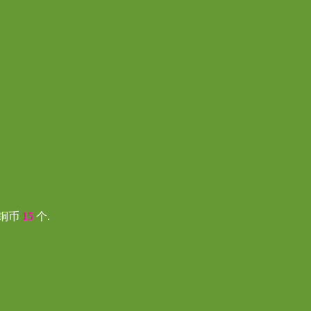
:铜币
15
个.