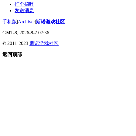
打个招呼
发送消息
手机版
|
Archiver
|
斯诺游戏社区
GMT-8, 2026-8-7 07:36
© 2011-2023
斯诺游戏社区
返回顶部