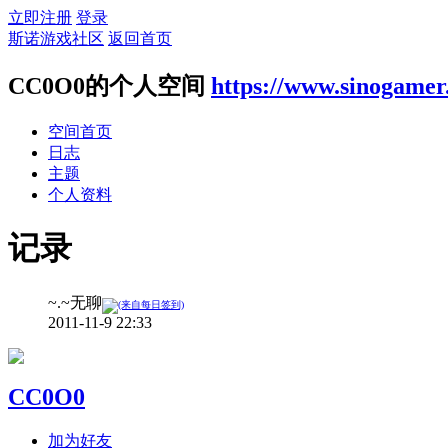
立即注册
登录
斯诺游戏社区
返回首页
CC0O0的个人空间
https://www.sinogame
空间首页
日志
主题
个人资料
记录
~.~无聊
2011-11-9 22:33
CC0O0
加为好友