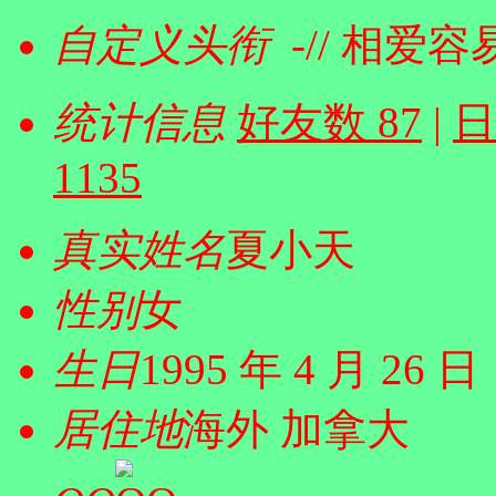
自定义头衔
-// 相爱
统计信息
好友数 87
|
日
1135
真实姓名
夏小天
性别
女
生日
1995 年 4 月 26 日
居住地
海外 加拿大