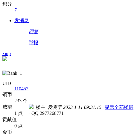
积分
7
发消息
回复
举报
xiup
UID
110452
铜币
233 个
威望
楼主
|
发表于 2023-1-11 09:31:15
|
显示全部楼层
1 点
+QQ 2977268771
贡献值
0 点
金币