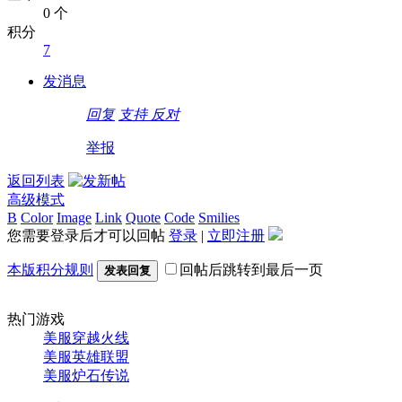
0 个
积分
7
发消息
回复
支持
反对
举报
返回列表
高级模式
B
Color
Image
Link
Quote
Code
Smilies
您需要登录后才可以回帖
登录
|
立即注册
本版积分规则
回帖后跳转到最后一页
发表回复
热门游戏
美服穿越火线
美服英雄联盟
美服炉石传说