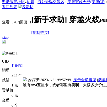
斯诺游戏社区
»
论坛
›
海外游戏交流区
›
美服穿越火线(美服CF)
返回列表
[新手求助]
穿越火线euro
查看:
5767
|
回复:
1
[复制链接]
xiup
UID
110452
铜币
233 个
发表于 2023-1-11 08:57:08
|
显示全部楼层
|
阅读
威望
谁有zm4五星卡，或者哪里有卖啊，大概多少价位
1 点
贡献值
0 点
金币
0 个