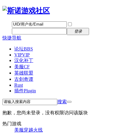
帐号
找回密码
自动登录
密码
立即注册
登录
快捷导航
论坛
BBS
VIP
VIP
汉化补丁
美服CF
英雄联盟
古剑奇谭
Rust
插件
Plugin
搜索
抱歉，您尚未登录，没有权限访问该版块
热门游戏
美服穿越火线