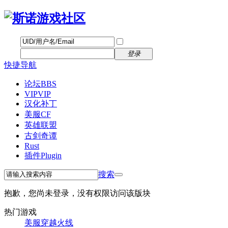
帐号
找回密码
自动登录
密码
立即注册
登录
快捷导航
论坛
BBS
VIP
VIP
汉化补丁
美服CF
英雄联盟
古剑奇谭
Rust
插件
Plugin
搜索
抱歉，您尚未登录，没有权限访问该版块
热门游戏
美服穿越火线