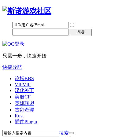
帐号
找回密码
自动登录
密码
立即注册
登录
只需一步，快速开始
快捷导航
论坛
BBS
VIP
VIP
汉化补丁
美服CF
英雄联盟
古剑奇谭
Rust
插件
Plugin
搜索