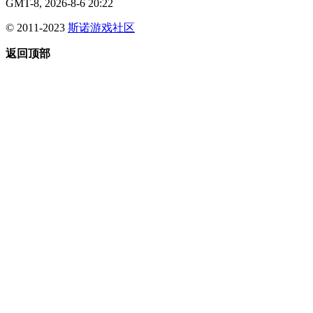
GMT-8, 2026-8-6 20:22
© 2011-2023
斯诺游戏社区
返回顶部