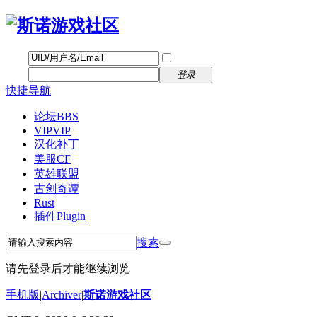
帐号
找回密码
自动登录
密码
立即注册
登录
快捷导航
论坛
BBS
VIP
VIP
汉化补丁
美服CF
英雄联盟
古剑奇谭
Rust
插件
Plugin
搜索
请先登录后才能继续浏览
手机版
|
Archiver
|
斯诺游戏社区