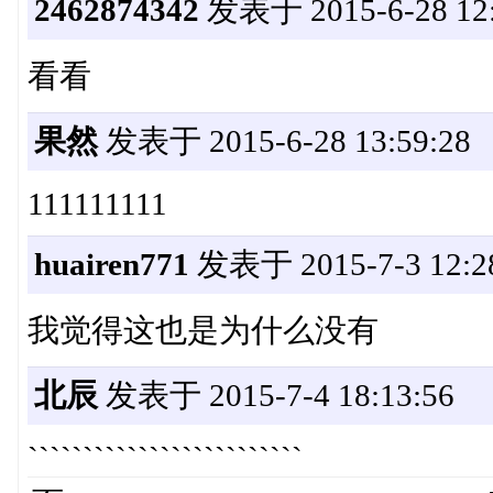
2462874342
发表于 2015-6-28 12:
看看
果然
发表于 2015-6-28 13:59:28
111111111
huairen771
发表于 2015-7-3 12:2
我觉得这也是为什么没有
北辰
发表于 2015-7-4 18:13:56
`````````````````````````