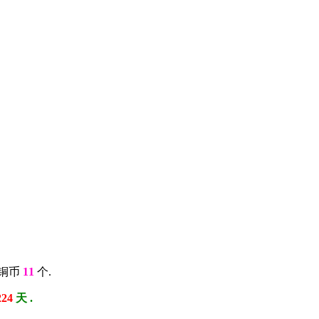
:铜币
11
个.
224
天 .