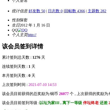
个人签名
统计信息
好友数 50
|
日志数 0
|
回帖数 4366
|
主题数 282
性别
保密
生日
2012 年 1 月 16 日
QQ
个人主页
http://
该会员签到详情
累计签到总天数 :
1276
天
连续签到天数 :
1
天
本月签到天数 :
0
天
上次签到时间 :
2021-07-10 14:53
该会员目前获得的总奖励为:铜币
26077
个 , 上次获得的奖励为
该会员目前签到等级 :
以坛为家III , 离下一等级
伴坛终老
还差