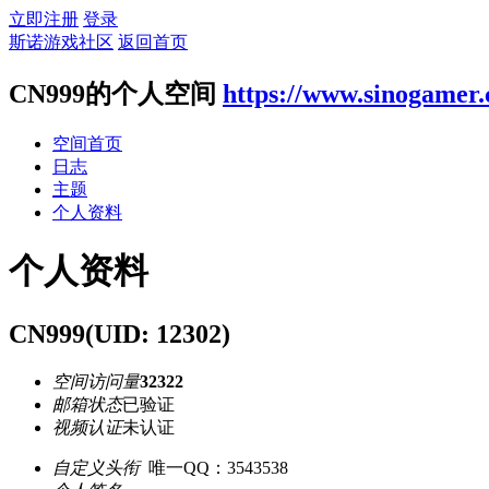
立即注册
登录
斯诺游戏社区
返回首页
CN999的个人空间
https://www.sinogamer
空间首页
日志
主题
个人资料
个人资料
CN999
(UID: 12302)
空间访问量
32322
邮箱状态
已验证
视频认证
未认证
自定义头衔
唯一QQ：3543538