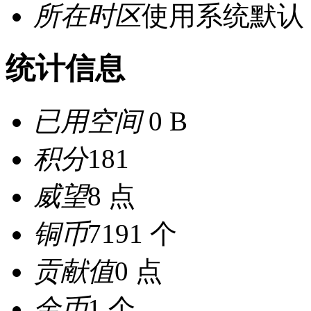
所在时区
使用系统默认
统计信息
已用空间
0 B
积分
181
威望
8 点
铜币
7191 个
贡献值
0 点
金币
1 个