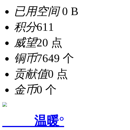
已用空间
0 B
积分
611
威望
20 点
铜币
7649 个
贡献值
0 点
金币
0 个
_____温暖°