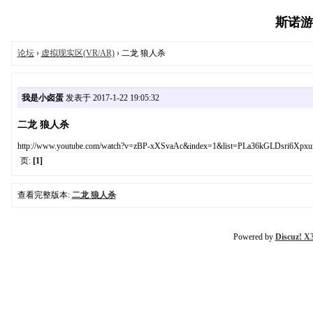
斯诺游戏
论坛
›
虚拟现实区(VR/AR)
› 二龙 狼人杀
我是小卤蛋
发表于 2017-1-22 19:05:32
二龙 狼人杀
http://www.youtube.com/watch?v=zBP-xXSvaAc&index=1&list=PLa36kGLDsri6Xpx
页:
[1]
查看完整版本:
二龙 狼人杀
Powered by
Discuz! X3