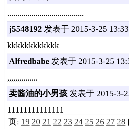
......................................
j5548192
发表于 2015-3-25 13:33
kkkkkkkkkkkk
Alfredbabe
发表于 2015-3-25 13:5
,,,,,,,,,,,,,,,
卖酱油的小男孩
发表于 2015-3-25
11111111111111
页:
19
20
21
22
23
24
25
26
27
28