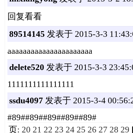
回复看看
89514145
发表于 2015-3-3 11:43:
aaaaaaaaaaaaaaaaaaaaaa
delete520
发表于 2015-3-3 23:45:
1111111111111111
ssdu4097
发表于 2015-3-4 00:56:
#89##89##89##89##89#
页:
20
21
22
23
24
25
26
27
28
29