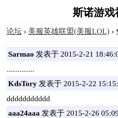
斯诺游戏社区
论坛
›
美服英雄联盟(美服LOL)
›
Sarmao
发表于 2015-2-21 18:46:
...............
KdsTory
发表于 2015-2-22 15:15:
ddddddddddd
aaa24aaa
发表于 2015-2-26 05:09