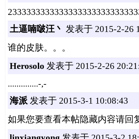
2333333333333333333333333333
土逼喃啵汪丶
发表于 2015-2-26 1
谁的皮肤。。。
Herosolo
发表于 2015-2-26 20:21
..............-,-
海派
发表于 2015-3-1 10:08:43
如果您要查看本帖隐藏内容请回
linxiangyong
发表于 2015-3-2 18: