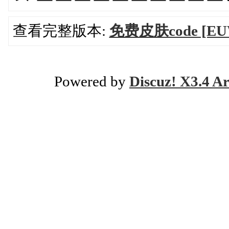
查看完整版本:
免费皮肤code [EU
Powered by
Discuz! X3.4 Ar