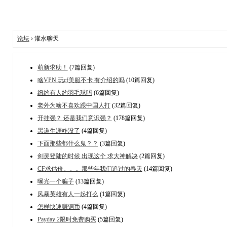
论坛
› 灌水聊天
萌新求助！
(7篇回复)
啥VPN 玩cf美服不卡 有介绍的吗
(10篇回复)
纽约有人约羽毛球吗
(6篇回复)
老外为啥不喜欢跟中国人打
(32篇回复)
开挂强？ 还是我们意识强？
(178篇回复)
黑道生涯咋没了
(4篇回复)
下面那些都什么鬼？？
(3篇回复)
剑灵登陆的时候 出现这个 求大神解决
(2篇回复)
CF求估价。。。那些年我们追过的春天
(14篇回复)
曝光一个骗子
(13篇回复)
风暴英雄有人一起打么
(1篇回复)
怎样快速赚铜币
(4篇回复)
Payday 2限时免费购买
(5篇回复)