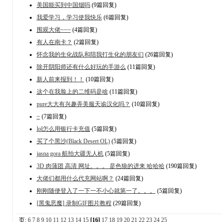
美国能买到中国烟吗
(9篇回复)
我爱学习，学习使我快乐
(6篇回复)
围观大佬~~~
(4篇回复)
有人在南卡？
(2篇回复)
怀念我的生化战队和陪我打生化的朋友们
(26篇回复)
除开阴阳师还有什么好玩的手游么
(11篇回复)
新人前来报到！！
(10篇回复)
这个在我脸上的二维码是啥
(11篇回复)
pure大大有兴趣弄美服天谕汉化吗？
(10篇回复)
~
(7篇回复)
lol怎么用银行卡充值
(5篇回复)
买了个黑沙(Black Desert OL)
(5篇回复)
jasna gora 航拍大疆无人机
(5篇回复)
3D 肉蒲团 高清 网址。。。 是色狼的进来 哈哈哈
(190篇回复)
大佬们都用什么代充网站啊？
(24篇回复)
刚刚随便登入了一下一不小心就第一了。。。
(5篇回复)
[黑鬼恶魔] 录制GIF图片教程
(29篇回复)
页:
6
7
8
9
10
11
12
13
14
15
[16]
17
18
19
20
21
22
23
24
25